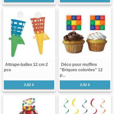
Attrape-balles 12 cm 2
Déco pour muffins
pcs
"Briques colorées" 12
p...
3,82 €
3,92 €