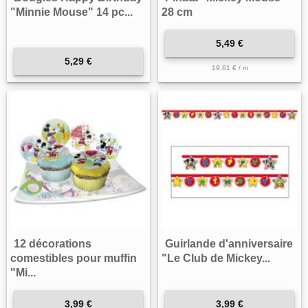
"Minnie Mouse" 14 pc...
28 cm
5,49 €
5,29 €
19,61 € / m
12 décorations
Guirlande d'anniversaire
comestibles pour muffin
"Le Club de Mickey...
"Mi...
3,99 €
3,99 €