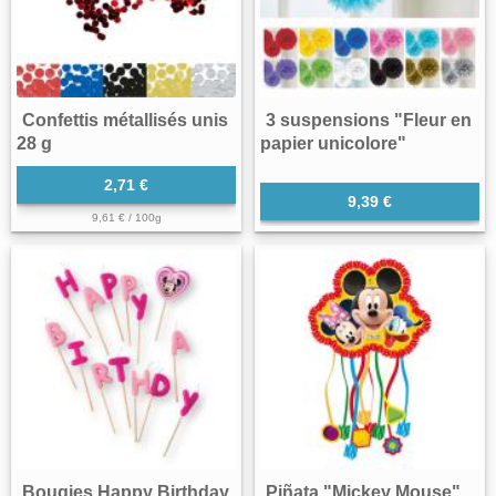
Confettis métallisés unis
3 suspensions "Fleur en
28 g
papier unicolore"
2,71 €
9,39 €
9,61 € / 100g
Bougies Happy Birthday
Piñata "Mickey Mouse"