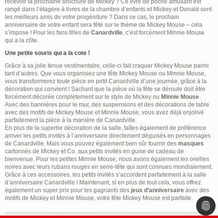
recevoir la prochaine brochure de Mickey ? Ce livre de poche amusant est
rangé dans l’étagère à livres de la chambre d’enfants et Mickey et Donald sont
les meilleurs amis de votre progéniture ? Dans ce cas, le prochain
anniversaire de votre enfant sera fêté sur le thème de Mickey Mouse – cela
s’impose ! Pour les fans filles de
Canardville
, c’est forcément Minnie Mouse
qui a la côte.
Une petite souris qui a la cote !
Grâce à sa jolie tenue vestimentaire, celle-ci fait craquer Mickey Mouse parmi
tant d’autres. Que vous organisiez une fête Mickey Mouse ou Minnie Mouse,
vous transformerez toute pièce en petit Canardville d’une journée, grâce à la
décoration qui convient ! Sachant que la pièce où la fête se déroule doit être
forcément décorée complètement sur le style de Mickey ou
Minnie Mouse
.
Avec des bannières pour le mur, des suspensions et des décorations de table
avec des motifs de Mickey Mouse et Minnie Mouse, vous avez déjà enjolivé
parfaitement la pièce à la manière de Canardville.
En plus de la superbe décoration de la salle, faîtes également de préférence
arriver les petits invités à l’anniversaire directement déguisés en personnages
de Canardville. Mais vous pouvez également bien sûr fournir des
masques
cartonnés de Mickey et Co. aux petits invités en guise de cadeau de
bienvenue. Pour les petites Minnie Mouse, nous avons également les oreilles
noires avec leurs rubans rouges en serre-tête qui sont connues mondialement.
Grâce à ces accessoires, les petits invités s’accordent parfaitement à la salle
d’anniversaire Canardville ! Maintenant, si en plus de tout cela, vous offrez
également un super prix pour les gagnants des
jeux d’anniversaire
avec des
motifs de Mickey et Minnie Mouse, votre fête Mickey Mouse est parfaite.