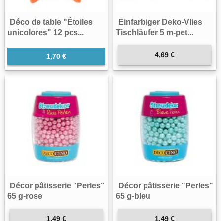
Déco de table "Étoiles
Einfarbiger Deko-Vlies
unicolores" 12 pcs...
Tischläufer 5 m-pet...
4,69 €
1,70 €
Décor pâtisserie "Perles"
Décor pâtisserie "Perles"
65 g-rose
65 g-bleu
1,49 €
1,49 €