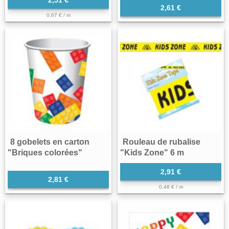
2,51 €
2,61 €
0,67 € / m
8 gobelets en carton
Rouleau de rubalise
"Briques colorées"
"Kids Zone" 6 m
2,91 €
2,81 €
0,48 € / m