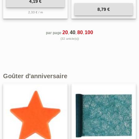
4,19 €
8,79 €
2,33 € / m
20
40
80
100
par page
,
,
,
(32 article(s))
Goûter d'anniversaire