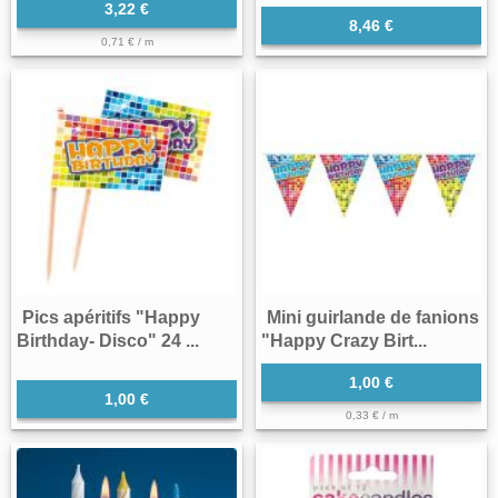
3,22 €
8,46 €
0,71 € / m
Pics apéritifs "Happy
Mini guirlande de fanions
Birthday- Disco" 24 ...
"Happy Crazy Birt...
1,00 €
1,00 €
0,33 € / m