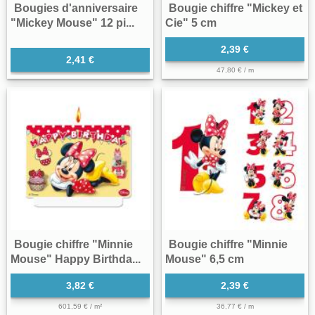
Bougies d'anniversaire
Bougie chiffre "Mickey et
"Mickey Mouse" 12 pi...
Cie" 5 cm
2,39 €
2,41 €
47,80 € / m
Bougie chiffre "Minnie
Bougie chiffre "Minnie
Mouse" Happy Birthda...
Mouse" 6,5 cm
3,82 €
2,39 €
601,59 € / m²
36,77 € / m