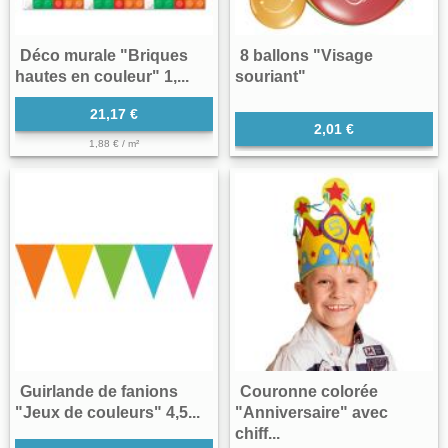
Déco murale "Briques
8 ballons "Visage
hautes en couleur" 1,...
souriant"
21,17 €
2,01 €
1,88 € / m²
Guirlande de fanions
Couronne colorée
"Jeux de couleurs" 4,5...
"Anniversaire" avec
chiff...