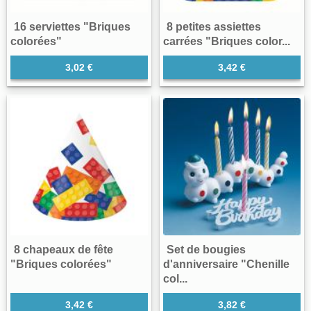
16 serviettes "Briques
8 petites assiettes
colorées"
carrées "Briques color...
3,02 €
3,42 €
8 chapeaux de fête
Set de bougies
"Briques colorées"
d'anniversaire "Chenille
col...
3,42 €
3,82 €