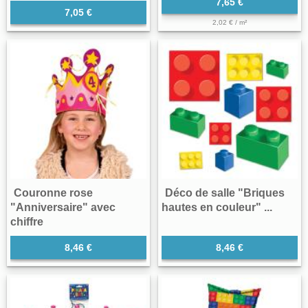
7,65 €
7,05 €
2,02 € / m²
Couronne rose
Déco de salle "Briques
"Anniversaire" avec
hautes en couleur" ...
chiffre
8,46 €
8,46 €