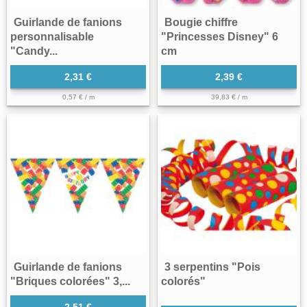
Guirlande de fanions
Bougie chiffre
personnalisable
"Princesses Disney" 6
"Candy...
cm
2,31 €
2,39 €
0,57 € / m
39,83 € / m
Guirlande de fanions
3 serpentins "Pois
"Briques colorées" 3,...
colorés"