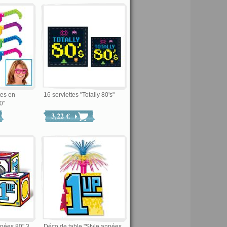
tes en
16 serviettes "Totally 80's"
0"
3,22 €
nées 80" 3
Déco de table "Style années