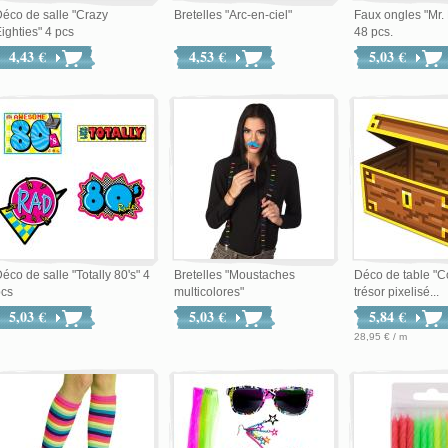
éco de salle "Crazy
Bretelles "Arc-en-ciel"
Faux ongles "Mr.
ighties" 4 pcs
48 pcs.
4,43 €
4,53 €
5,03 €
éco de salle "Totally 80's" 4
Bretelles "Moustaches
Déco de table "C
pcs
multicolores"
trésor pixelisé...
5,03 €
5,03 €
5,84 €
28,95 € / m