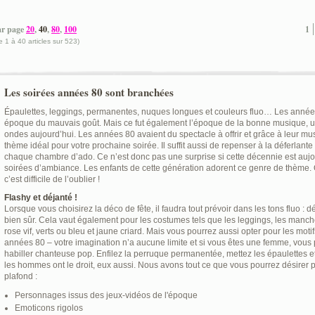
ar page
20
,
40
,
80
,
100
1
e 1 à 40 articles sur 523)
Les soirées années 80 sont branchées
Épaulettes, leggings, permanentes, nuques longues et couleurs fluo… Les année
époque du mauvais goût. Mais ce fut également l’époque de la bonne musique, un s
ondes aujourd’hui. Les années 80 avaient du spectacle à offrir et grâce à leur mu
thème idéal pour votre prochaine soirée. Il suffit aussi de repenser à la déferlant
chaque chambre d’ado. Ce n’est donc pas une surprise si cette décennie est aujou
soirées d’ambiance. Les enfants de cette génération adorent ce genre de thème.
c’est difficile de l’oublier !
Flashy et déjanté !
Lorsque vous choisirez la déco de fête, il faudra tout prévoir dans les tons fluo :
bien sûr. Cela vaut également pour les costumes tels que les leggings, les manch
rose vif, verts ou bleu et jaune criard. Mais vous pourrez aussi opter pour les motif
années 80 – votre imagination n’a aucune limite et si vous êtes une femme, vo
habiller chanteuse pop. Enfilez la perruque permanentée, mettez les épaulettes 
les hommes ont le droit, eux aussi. Nous avons tout ce que vous pourrez désirer p
plafond :
Personnages issus des jeux-vidéos de l'époque
Emoticons rigolos