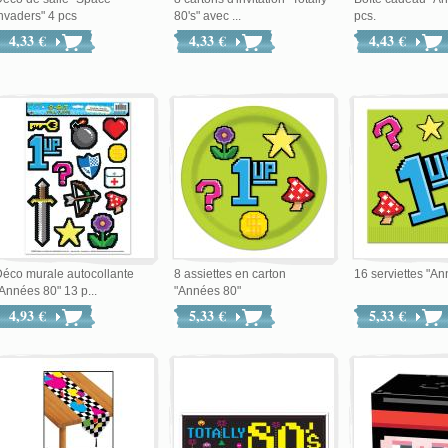
nvaders" 4 pcs
80's" avec ...
pcs.
4,33 €
4,33 €
4,43 €
éco murale autocollante
8 assiettes en carton
16 serviettes "A
Années 80" 13 p...
"Années 80"
4,93 €
5,33 €
5,33 €