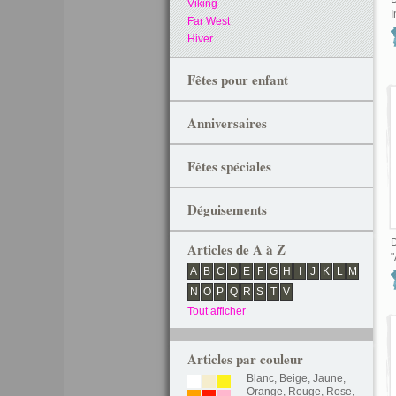
Viking
I
Far West
Hiver
Fêtes pour enfant
Anniversaires
Fêtes spéciales
Déguisements
D
Articles de A à Z
"
A
B
C
D
E
F
G
H
I
J
K
L
M
N
O
P
Q
R
S
T
V
Tout afficher
Articles par couleur
Blanc
,
Beige
,
Jaune
,
Orange
,
Rouge
,
Rose
,