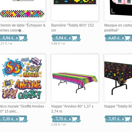
hemin de table "Échiquier &
Bannière "Totally 80's" 152
Masque en cart
ormes color�...
cm
pixéllisé"
5,94 €
5,94 €
6,65 €
,27 € / m
3,88 € / m
éco murale "Graffiti Années
Nappe "Années 80" 1,37 x
Nappe "Totally 80
0" 15 pièc...
2,74 m
7,35 €
7,75 €
7,97 €
2,05 € / m²