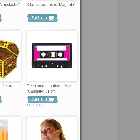
 Moustache"
3 boîtes surprises "Magnéto"
5,03 €
offre au
Déco murale autoadhésive
"Cassette" 51 cm
5,84 €
11,35 € / m