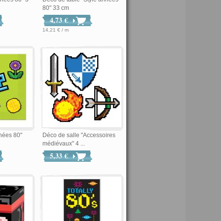
80" 33 cm
4,73 €
14,21 € / m
nnées 80"
Déco de salle "Accessoires
médiévaux" 4 ...
5,33 €