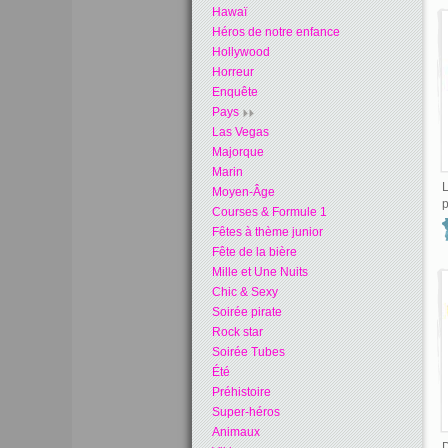
Hawaï
Héros de notre enfance
Hollywood
Horreur
Enquête
Pays
Las Vegas
Majorque
Marin
L
Moyen-Âge
p
Courses & Formule 1
Fêtes à thème junior
Fête de la bière
Mille et Une Nuits
Chic & Sexy
Soirée pirate
Rock star
Soirée Tubes
Été
Préhistoire
Super-héros
Animaux
D