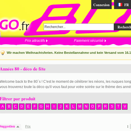
Connexion
FR
Recherc
Prix attractifs
Paiement sécurisé
Wir machen Weihnachtsferien. Keine Bestellannahme und kein Versand vom 16.12
Années 80 - déco de fête
Welcome back to the 80`s ! C'est le moment de célébrer les néons, les nuques lo
vous trouverez toute la déco qu'il vous faut pour votre soirée sur le thème des anné
Filtrer par produit
A
B
C
D
E
F
G
H
I
J
K
L
M
N
O
P
R
S
T
V
Suggestion
1
Prix