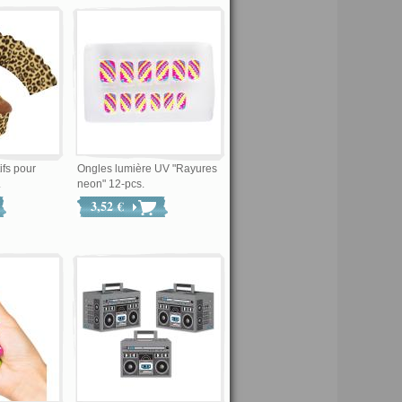
ifs pour
Ongles lumière UV "Rayures
.
neon" 12-pcs.
3,52 €