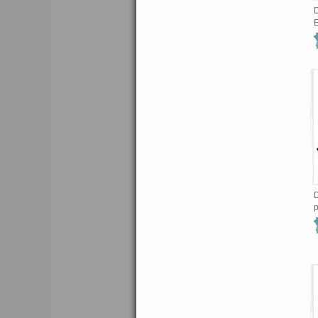
D
E
D