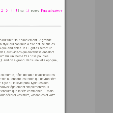
2
3
4
5
14
Page suivante >>
sur
pages
s 80 furent tout simplement LA grande
tyle qui continue à être diffusé sur les
sique endiablée, les Eighties seront un
e des jeux-vidéos qui envahissaient alors
rd’hui un thème très prisé pour les
 Quand on a grandi dans une telle époque,
 déco murale, déco de table et accessoires
ettes ou encore les robes qui devront être
s tigre ou le style punk typiques des
us pouvez également simplement vous
et ensuite que la fête commence … mais
our décorer vos murs, vos tables et votre