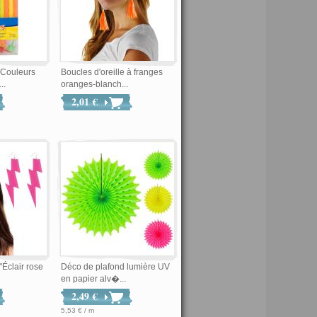
"Couleurs
Boucles d'oreille à franges
..
oranges-blanch...
2,01 €
"Éclair rose
Déco de plafond lumière UV
en papier alv�...
2,49 €
5,53 € / m