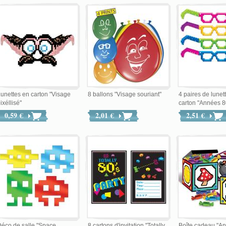
unettes en carton "Visage
8 ballons "Visage souriant"
4 paires de lunet
ixéllisé"
carton "Années 8
0,59 €
2,01 €
2,51 €
éco de salle "Space
8 cartons d'invitation "Totally
Boîte cadeau "An