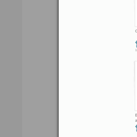
G
1
B
a