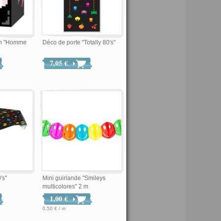
on "Homme
Déco de porte "Totally 80's"
7,05 €
's"
Mini guirlande "Smileys
multicolores" 2 m
1,00 €
0,50 € / m