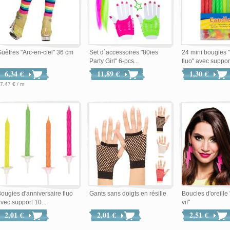
uêtres "Arc-en-ciel" 36 cm
Set d´accessoires "80ies
24 mini bougies 
Party Girl" 6-pcs...
fluo" avec suppor.
6,34 €
11,89 €
1,30 €
7,47 € / m
ougies d'anniversaire fluo
Gants sans doigts en résille
Boucles d'oreille 
vec support 10...
vif"
2,01 €
2,01 €
2,51 €