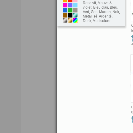
Rose vif
,
Mauve &
violet
,
Bleu clair
,
Bleu
,
Vert
,
Gris
,
Marron
,
Noir
,
Métallisé
,
Argenté
,
Doré
,
Multicolore
C
f
3
D
8