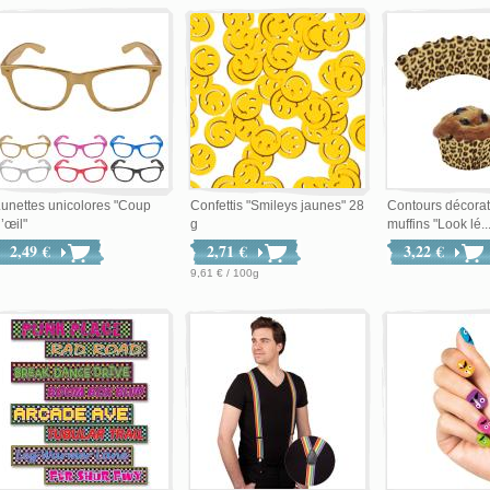
unettes unicolores "Coup
Confettis "Smileys jaunes" 28
Contours décorat
’œil"
g
muffins "Look lé..
2,49 €
2,71 €
3,22 €
9,61 € / 100g