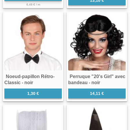
13,10 €
6,49 € / m
Noeud-papillon Rétro-
Perruque "20's Girl" avec
Classic - noir
bandeau - noir
1,30 €
14,11 €