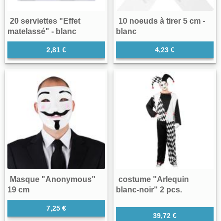
20 serviettes "Effet
10 noeuds à tirer 5 cm -
matelassé" - blanc
blanc
2,81 €
4,23 €
Masque "Anonymous"
costume "Arlequin
19 cm
blanc-noir" 2 pcs.
7,25 €
39,72 €