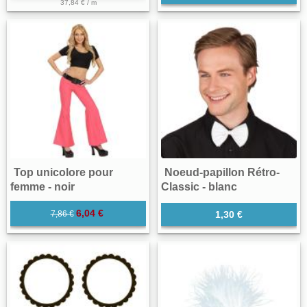
37,84 € / m
Top unicolore pour
Noeud-papillon Rétro-
femme - noir
Classic - blanc
6,04 €
7,86 €
1,30 €