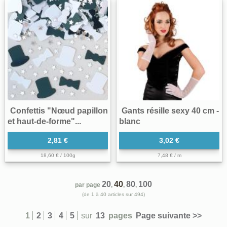
Confettis "Nœud papillon
Gants résille sexy 40 cm -
et haut-de-forme"...
blanc
2,81 €
3,02 €
18,60 € / 100g
7,48 € / m
20
40
80
100
par page
,
,
,
(de 1 à 40 articles sur 494)
1
2
3
4
5
sur
13
pages
Page suivante >>