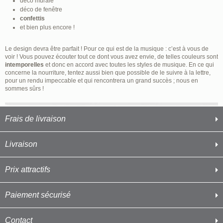
déco murale
déco de fenêtre
confettis
et bien plus encore !
Le design devra être parfait ! Pour ce qui est de la musique : c’est à vous de
voir ! Vous pouvez écouter tout ce dont vous avez envie, de telles couleurs sont
intemporelles
et donc en accord avec toutes les styles de musique. En ce qui
concerne la nourriture, tentez aussi bien que possible de le suivre à la lettre,
pour un rendu impeccable et qui rencontrera un grand succès ; nous en
sommes sûrs !
Frais de livraison
Livraison
Prix attractifs
Paiement sécurisé
Contact