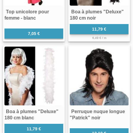
Top unicolore pour
Boa à plumes "Deluxe"
femme - blanc
180 cm noir
11,79 €
7,05 €
6,49 € / m
Boa à plumes "Deluxe"
Perruque nuque longue
180 cm blanc
"Patrick" noir
11,79 €