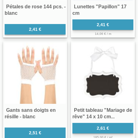
Pétales de rose 144 pcs. -
Lunettes "Papillon" 17
blanc
cm
2,41 €
2,41 €
14,06 € / m
Gants sans doigts en
Petit tableau "Mariage de
résille - blanc
rêve" 14 x 10 cm...
2,61 €
2,51 €
185,00 € / m²