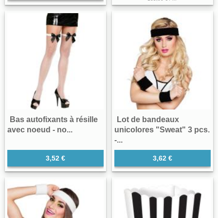
Bas autofixants à résille
Lot de bandeaux
avec noeud - no...
unicolores "Sweat" 3 pcs.
-...
3,52 €
3,62 €