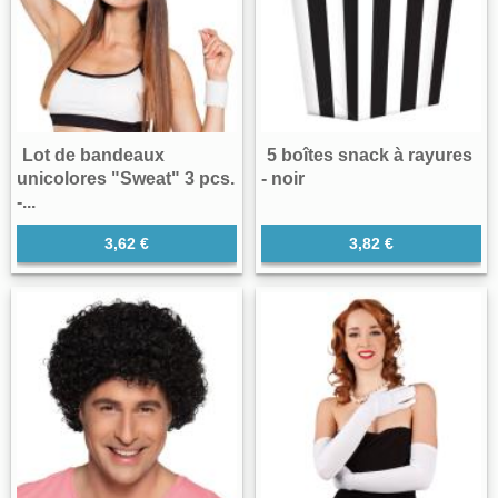
Lot de bandeaux
5 boîtes snack à rayures
unicolores "Sweat" 3 pcs.
- noir
-...
3,62 €
3,82 €