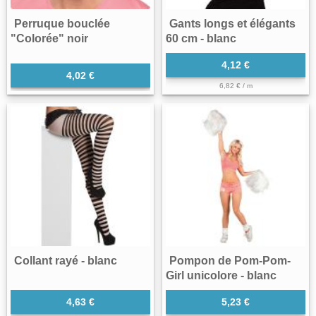
Perruque bouclée
Gants longs et élégants
"Colorée" noir
60 cm - blanc
4,12 €
4,02 €
6,82 € / m
Collant rayé - blanc
Pompon de Pom-Pom-
Girl unicolore - blanc
4,63 €
5,23 €