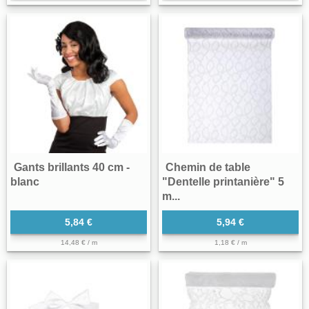
Gants brillants 40 cm -
Chemin de table
blanc
"Dentelle printanière" 5
m...
5,84 €
5,94 €
14,48 € / m
1,18 € / m