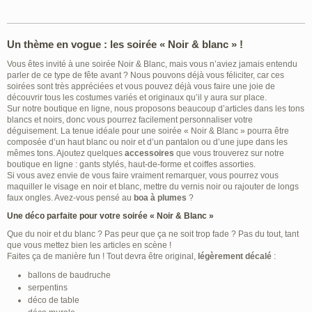
Un thème en vogue : les soirée « Noir & blanc » !
Vous êtes invité à une soirée Noir & Blanc, mais vous n’aviez jamais entendu
parler de ce type de fête avant ? Nous pouvons déjà vous féliciter, car ces
soirées sont très appréciées et vous pouvez déjà vous faire une joie de
découvrir tous les costumes variés et originaux qu’il y aura sur place.
Sur notre boutique en ligne, nous proposons beaucoup d’articles dans les tons
blancs et noirs, donc vous pourrez facilement personnaliser votre
déguisement. La tenue idéale pour une soirée « Noir & Blanc » pourra être
composée d’un haut blanc ou noir et d’un pantalon ou d’une jupe dans les
mêmes tons. Ajoutez quelques
accessoires
que vous trouverez sur notre
boutique en ligne : gants stylés, haut-de-forme et coiffes assorties.
Si vous avez envie de vous faire vraiment remarquer, vous pourrez vous
maquiller le visage en noir et blanc, mettre du vernis noir ou rajouter de longs
faux ongles. Avez-vous pensé au
boa à plumes
?
Une déco parfaite pour votre soirée « Noir & Blanc »
Que du noir et du blanc ? Pas peur que ça ne soit trop fade ? Pas du tout, tant
que vous mettez bien les articles en scène !
Faites ça de manière fun ! Tout devra être original,
légèrement décalé
:
ballons de baudruche
serpentins
déco de table