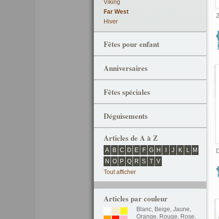
Viking
Far West
2
Hiver
Fêtes pour enfant
Anniversaires
Fêtes spéciales
Déguisements
Articles de A à Z
A
B
C
D
E
F
G
H
I
J
K
L
M
D
N
O
P
Q
R
S
T
V
Tout afficher
Articles par couleur
Blanc
,
Beige
,
Jaune
,
Orange
,
Rouge
,
Rose
,