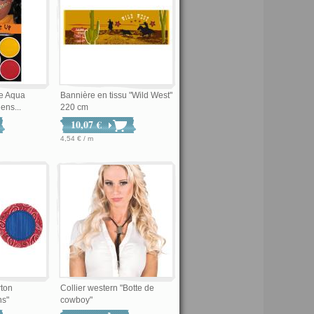
ge Aqua
Bannière en tissu "Wild West"
ens...
220 cm
10,07 €
4,54 € / m
rton
Collier western "Botte de
ns"
cowboy"