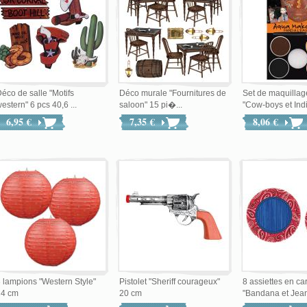
éco de salle "Motifs
Déco murale "Fournitures de
Set de maquilla
estern" 6 pcs 40,6 ...
saloon" 15 pi�...
"Cow-boys et Indi
6,95 €
7,35 €
8,06 €
 lampions "Western Style"
Pistolet "Sheriff courageux"
8 assiettes en ca
24 cm
20 cm
"Bandana et Jea