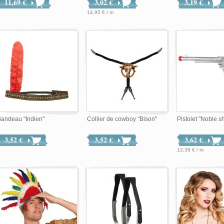
11,69 €
3,02 €
3,19 €
14,95 € / m
andeau "Indien"
Collier de cowboy "Bison"
Pistolet "Noble sh
3,52 €
3,52 €
3,62 €
12,38 € / m