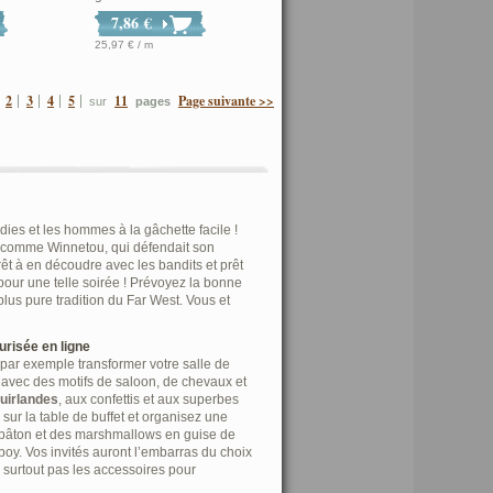
7,86 €
25,97 € / m
2
3
4
5
11
Page suivante >>
sur
pages
dies et les hommes à la gâchette facile !
 comme Winnetou, qui défendait son
rêt à en découdre avec les bandits et prêt
pour une telle soirée ! Prévoyez la bonne
lus pure tradition du Far West. Vous et
urisée en ligne
par exemple transformer votre salle de
 avec des motifs de saloon, de chevaux et
uirlandes
, aux confettis et aux superbes
ur la table de buffet et organisez une
u bâton et des marshmallows en guise de
boy. Vos invités auront l’embarras du choix
 surtout pas les accessoires pour