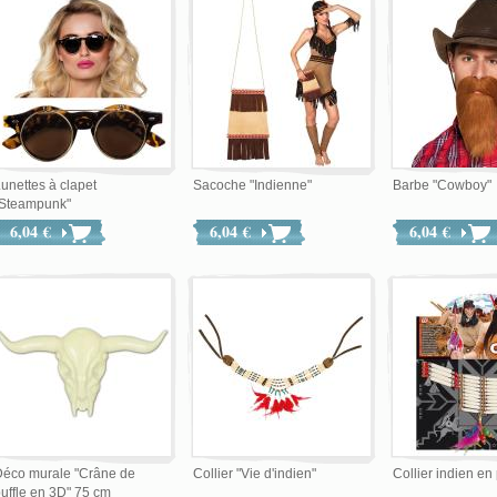
unettes à clapet
Sacoche "Indienne"
Barbe "Cowboy"
"Steampunk"
6,04 €
6,04 €
6,04 €
Déco murale "Crâne de
Collier "Vie d'indien"
Collier indien en
uffle en 3D" 75 cm