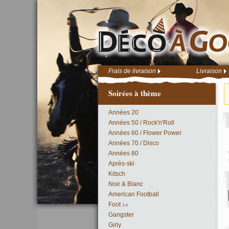
Frais de livraison
Livraison
Soirées à thème
Années 20
Années 50 / Rock'n'Roll
Années 60 / Flower Power
Années 70 / Disco
Années 80
Après-ski
Kitsch
Noir & Blanc
American Football
Foot
Gangster
Girly