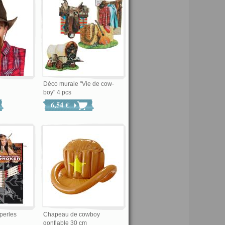
Déco murale "Vie de cow-
boy" 4 pcs
6,54 €
 perles
Chapeau de cowboy
gonflable 30 cm