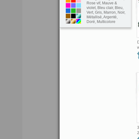
Rose vif
,
Mauve &
violet
,
Bleu clair
,
Bleu
,
Vert
,
Gris
,
Marron
,
Noir
,
Métallisé
,
Argenté
,
Doré
,
Multicolore
D
w
3