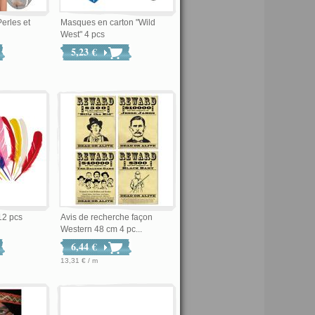
Perles et
Masques en carton "Wild
West" 4 pcs
5,23 €
12 pcs
Avis de recherche façon
Western 48 cm 4 pc...
6,44 €
13,31 € / m