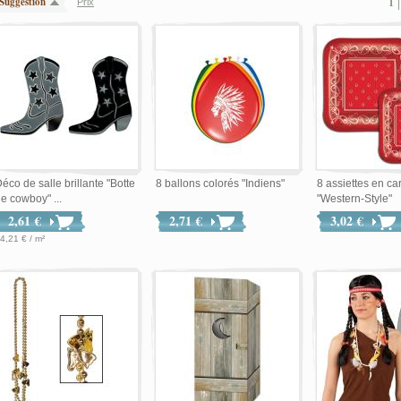
Suggestion
1
Prix
éco de salle brillante "Botte
8 ballons colorés "Indiens"
8 assiettes en ca
e cowboy" ...
"Western-Style"
2,61 €
2,71 €
3,02 €
4,21 € / m²