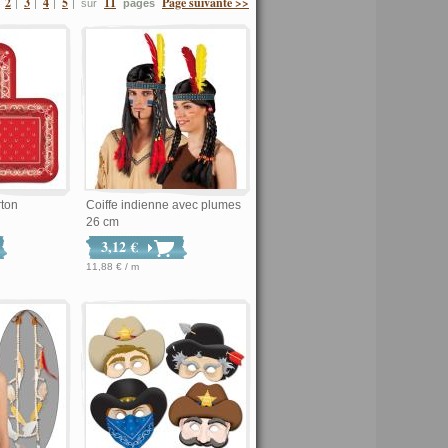
2
3
4
5
11
Page suivante >>
sur
pages
rton
Coiffe indienne avec plumes
26 cm
3,12 €
11,88 € / m