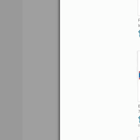
P
I
B
0