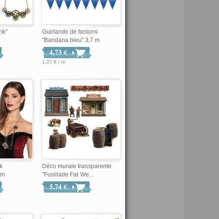
nk"
Guirlande de fanions
"Bandana bleu" 3,7 m
4,73 €
1,27 € / m
k
Déco murale transparente
cm
"Fusillade Far We...
5,74 €