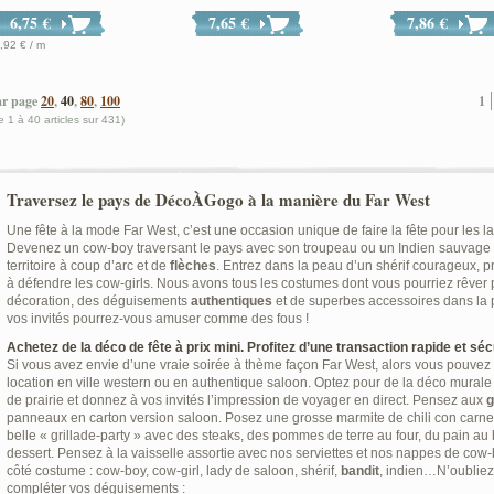
6,75 €
7,65 €
7,86 €
,92 € / m
ar page
20
,
40
,
80
,
100
1
e 1 à 40 articles sur 431)
Traversez le pays de DécoÀGogo à la manière du Far West
Une fête à la mode Far West, c’est une occasion unique de faire la fête pour les la
Devenez un cow-boy traversant le pays avec son troupeau ou un Indien sauvage
territoire à coup d’arc et de
flèches
. Entrez dans la peau d’un shérif courageux, p
à défendre les cow-girls. Nous avons tous les costumes dont vous pourriez rêver 
décoration, des déguisements
authentiques
et de superbes accessoires dans la p
vos invités pourrez-vous amuser comme des fous !
Achetez de la déco de fête à prix mini. Profitez d’une transaction rapide et séc
Si vous avez envie d’une vraie soirée à thème façon Far West, alors vous pouvez 
location en ville western ou en authentique saloon. Optez pour de la déco murale
de prairie et donnez à vos invités l’impression de voyager en direct. Pensez aux
g
panneaux en carton version saloon. Posez une grosse marmite de chili con carne s
belle « grillade-party » avec des steaks, des pommes de terre au four, du pain a
dessert. Pensez à la vaisselle assortie avec nos serviettes et nos nappes de cow-
côté costume : cow-boy, cow-girl, lady de saloon, shérif,
bandit
, indien…N’oubliez
compléter vos déguisements :