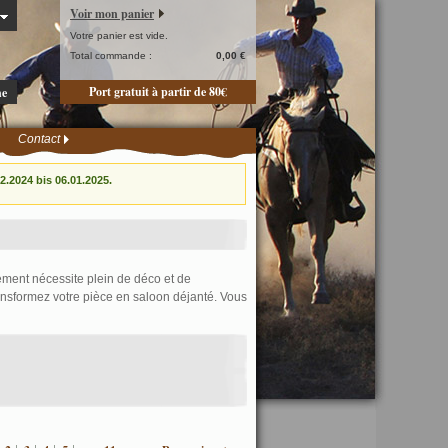
Voir mon panier
Votre panier est vide.
Total commande :
0,00 €
Port gratuit à partir de 80€
he
Contact
.2024 bis 06.01.2025.
ement nécessite plein de déco et de
ransformez votre pièce en saloon déjanté. Vous