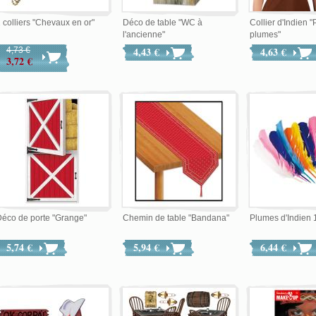
 colliers "Chevaux en or"
Déco de table "WC à
Collier d'Indien "
l'ancienne"
plumes"
4,43 €
4,63 €
4,73 €
3,72 €
éco de porte "Grange"
Chemin de table "Bandana"
Plumes d'Indien 
5,74 €
5,94 €
6,44 €