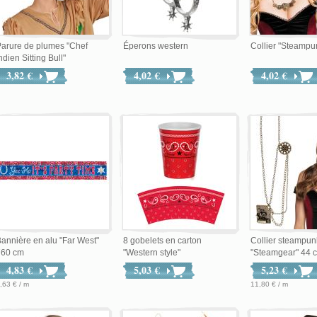
arure de plumes "Chef
Éperons western
Collier "Steampu
ndien Sitting Bull"
3,82 €
4,02 €
4,02 €
annière en alu "Far West"
8 gobelets en carton
Collier steampun
760 cm
"Western style"
"Steamgear" 44 
4,83 €
5,03 €
5,23 €
,63 € / m
11,80 € / m