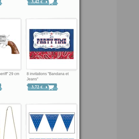
3,42 €
eriff" 29 cm
8 invitations "Bandana et
Jeans"
3,72 €