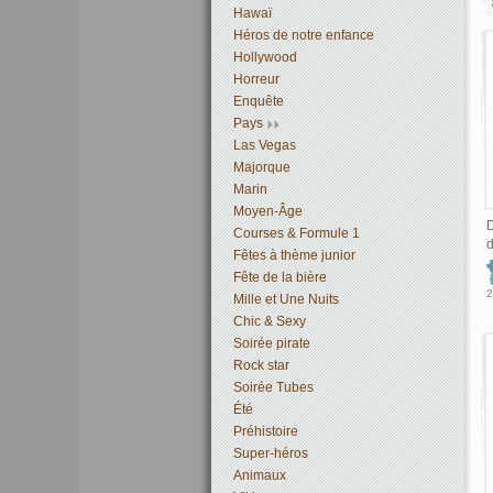
Hawaï
Héros de notre enfance
Hollywood
Horreur
Enquête
Pays
Las Vegas
Majorque
Marin
Moyen-Âge
D
Courses & Formule 1
d
Fêtes à thème junior
Fête de la bière
2
Mille et Une Nuits
Chic & Sexy
Soirée pirate
Rock star
Soirée Tubes
Été
Préhistoire
Super-héros
Animaux