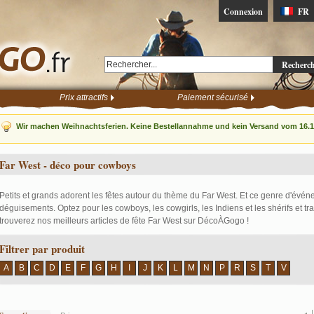
Connexion
FR
Recherc
Prix attractifs
Paiement sécurisé
Wir machen Weihnachtsferien. Keine Bestellannahme und kein Versand vom 16.12
Far West - déco pour cowboys
Petits et grands adorent les fêtes autour du thème du Far West. Et ce genre d'évén
déguisements. Optez pour les cowboys, les cowgirls, les Indiens et les shérifs et t
trouverez nos meilleurs articles de fête Far West sur DécoÀGogo !
Filtrer par produit
A
B
C
D
E
F
G
H
I
J
K
L
M
N
P
R
S
T
V