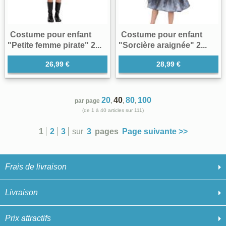
Costume pour enfant
Costume pour enfant
"Petite femme pirate" 2...
"Sorcière araignée" 2...
26,99 €
28,99 €
20
40
80
100
par page
,
,
,
(de 1 à 40 articles sur 111)
1
2
3
sur
3
pages
Page suivante >>
Frais de livraison
Livraison
Prix attractifs