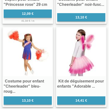
"Princesse rose" 29 cm
"Cheerleader" noir-fusc...
12,09 €
13,10 €
41,34 € / m
Costume pour enfant
Kit de déguisement pour
"Cheerleader" bleu-
enfants "Adorable ...
roug...
13,10 €
14,41 €