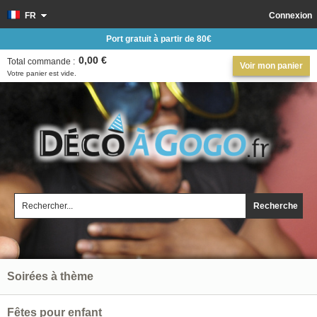
FR
Connexion
Port gratuit à partir de 80€
0,00 €
Total commande :
Voir mon panier
Votre panier est vide.
Recherche
Soirées à thème
Fêtes pour enfant