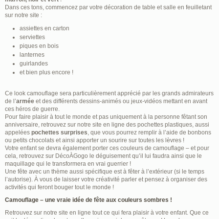
Dans ces tons, commencez par votre décoration de table et salle en feuilletant
sur notre site :
assiettes en carton
serviettes
piques en bois
lanternes
guirlandes
et bien plus encore !
Ce look camouflage sera particulièrement apprécié par les grands admirateurs
de l’
armée
et des différents dessins-animés ou jeux-vidéos mettant en avant
ces héros de guerre.
Pour faire plaisir à tout le monde et pas uniquement à la personne fêtant son
anniversaire, retrouvez sur notre site en ligne des pochettes plastiques, aussi
appelées
pochettes surprises
, que vous pourrez remplir à l’aide de bonbons
ou petits chocolats et ainsi apporter un sourire sur toutes les lèvres !
Votre enfant se devra également porter ces couleurs de camouflage – et pour
cela, retrouvez sur DécoÀGogo le déguisement qu’il lui faudra ainsi que le
maquillage qui le transformera en vrai guerrier !
Une fête avec un thème aussi spécifique est à fêter à l’extérieur (si le temps
l’autorise). À vous de laisser votre créativité parler et pensez à organiser des
activités qui feront bouger tout le monde !
Camouflage – une vraie idée de fête aux couleurs sombres !
Retrouvez sur notre site en ligne tout ce qui fera plaisir à votre enfant. Que ce