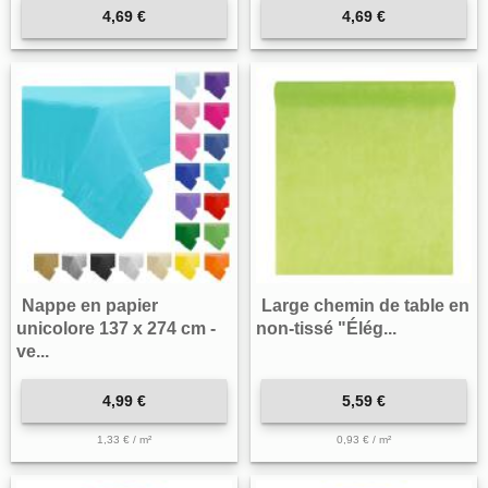
4,69 €
4,69 €
Nappe en papier
Large chemin de table en
unicolore 137 x 274 cm -
non-tissé "Élég...
ve...
4,99 €
5,59 €
1,33 € / m²
0,93 € / m²