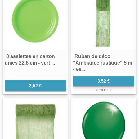
8 assiettes en carton
Ruban de déco
unies 22,8 cm - vert ...
"Ambiance rustique" 5 m
- ve...
3,52 €
3,52 €
0,70 € / m