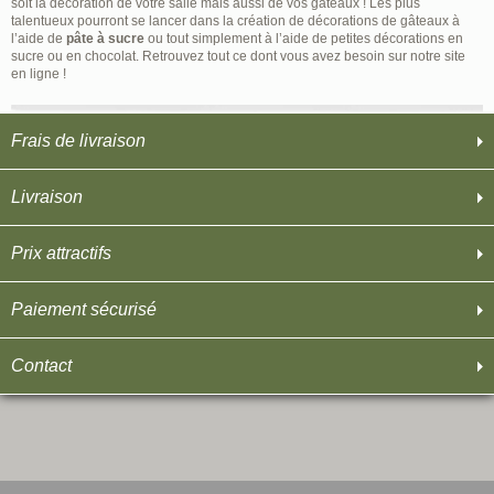
soit la décoration de votre salle mais aussi de vos gâteaux ! Les plus
talentueux pourront se lancer dans la création de décorations de gâteaux à
l’aide de
pâte à sucre
ou tout simplement à l’aide de petites décorations en
sucre ou en chocolat. Retrouvez tout ce dont vous avez besoin sur notre site
en ligne !
Frais de livraison
Livraison
Prix attractifs
Paiement sécurisé
Contact