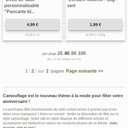
personnalisable
vert
"Pancarte bl...
4,99 €
1,99 €
8,18 € / m
11,06 € / 100g
20
40
80
100
par page
,
,
,
(de 1 à 40 articles sur 42)
1
2
sur
2
pages
Page suivante >>
Camouflage est le nouveau thème à la mode pour fêter votre
anniversaire !
La prochaine fête d'anniversaire de votre enfant arrive à grands pas et les
idées vous manquent ? Alors un conseil : tentez la décoration de fête sur le
style camouflage. Notre site en ligne dispose de différents articles et
accessoires qui mettront en valeur les couleurs phares de ce thème :
kaki,
marron, noir et vert
!