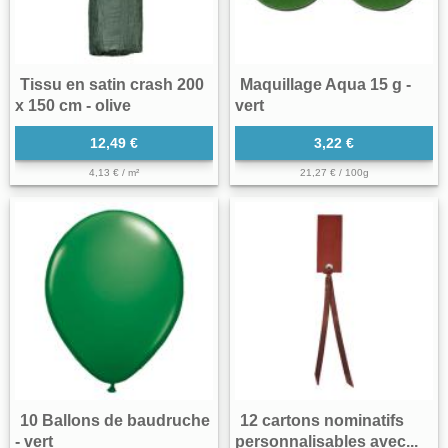
Tissu en satin crash 200
Maquillage Aqua 15 g -
x 150 cm - olive
vert
12,49 €
3,22 €
4,13 € / m²
21,27 € / 100g
10 Ballons de baudruche
12 cartons nominatifs
- vert
personnalisables avec...