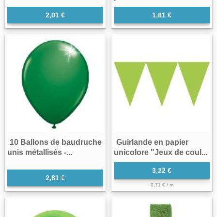
2,01 €
1,81 €
10 Ballons de baudruche
Guirlande en papier
unis métallisés -...
unicolore "Jeux de coul...
3,22 €
2,81 €
0,71 € / m