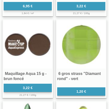
6,95 €
3,22 €
1,84 € / m²
21,27 € / 100g
Maquillage Aqua 15 g -
6 gros strass "Diamant
brun foncé
rond" - vert
3,22 €
1,20 €
21,27 € / 100g