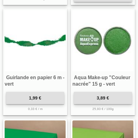
Guirlande en papier 6 m -
Aqua Make-up "Couleur
vert
nacrée" 15 g - vert
1,99 €
3,89 €
0,33 € / m
25,93 € / 100g