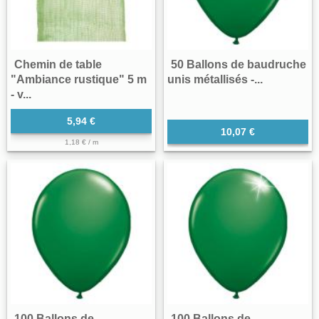
Chemin de table
50 Ballons de baudruche
"Ambiance rustique" 5 m
unis métallisés -...
- v...
5,94 €
10,07 €
1,18 € / m
100 Ballons de
100 Ballons de