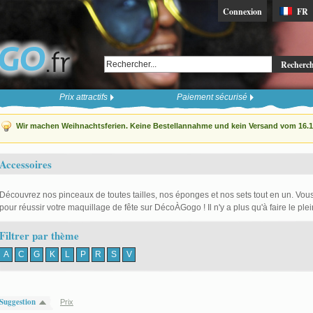
Connexion
FR
Recherc
Prix attractifs
Paiement sécurisé
Wir machen Weihnachtsferien. Keine Bestellannahme und kein Versand vom 16.12
Accessoires
Découvrez nos pinceaux de toutes tailles, nos éponges et nos sets tout en un. Vous 
pour réussir votre maquillage de fête sur DécoÀGogo ! Il n'y a plus qu'à faire le plei
Filtrer par thème
A
C
G
K
L
P
R
S
V
Suggestion
Prix