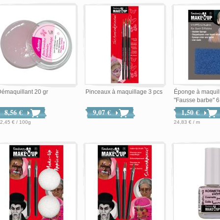
émaquillant 20 gr
Pinceaux à maquillage 3 pcs
Éponge à maquil
"Fausse barbe" 
8,56 €
9,07 €
1,50 €
2,45 € / 100g
24,83 € / m