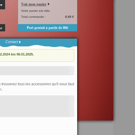
Voir mon panier
Votre panier est vide.
Total commande :
0,00 €
Port gratuit à partir de 80€
he
Contact
.2024 bis 06.01.2025.
trouverez tous les accessoires qu'il vous faut
n.