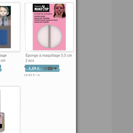
lage
Éponge à maquillage 5,5 cm
6 cm
2 pcs
1,19 €
19,83 € / m