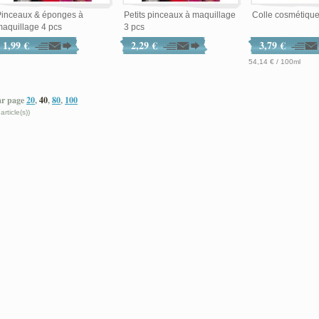
Pinceaux & éponges à
Petits pinceaux à maquillage
Colle cosmétique
aquillage 4 pcs
3 pcs
1,99 €
2,29 €
3,79 €
54,14 € / 100ml
ar page
20
,
40
,
80
,
100
 article(s))