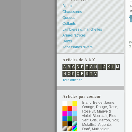
Faux cils
Bijoux
m
Chaussures
Queues
Collants
Jambières & manchettes
Armes factices
p
Dents
(7
Accessoires divers
Articles de A à Z
A
B
C
D
E
F
G
H
I
J
K
L
M
N
O
P
Q
R
S
T
V
Tout afficher
Articles par couleur
Blanc
,
Beige
,
Jaune
,
Orange
,
Rouge
,
Rose
,
Rose vif
,
Mauve &
violet
,
Bleu clair
,
Bleu
,
Vert
,
Gris
,
Marron
,
Noir
,
Métallisé
,
Argenté
,
Doré
,
Multicolore