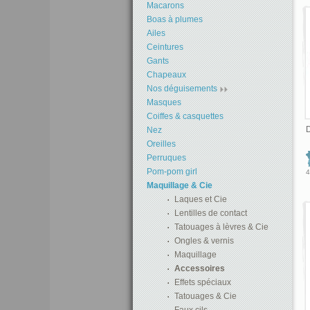
Macarons
Boas à plumes
Ailes
Ceintures
Gants
Chapeaux
Nos déguisements
Masques
Coiffes & casquettes
D
Nez
Oreilles
Perruques
Pom-pom girl
4
Maquillage & Cie
Laques et Cie
Lentilles de contact
Tatouages à lèvres & Cie
Ongles & vernis
Maquillage
Accessoires
Effets spéciaux
Tatouages & Cie