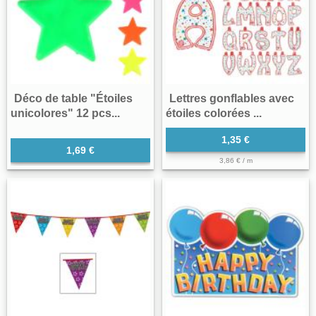
Déco de table "Étoiles
Lettres gonflables avec
unicolores" 12 pcs...
étoiles colorées ...
1,35 €
1,69 €
3,86 € / m