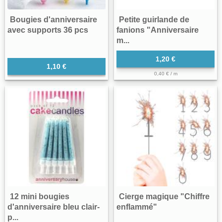
Bougies d'anniversaire
Petite guirlande de
avec supports 36 pcs
fanions "Anniversaire
m...
1,20 €
1,10 €
0,40 € / m
12 mini bougies
Cierge magique "Chiffre
d'anniversaire bleu clair-
enflammé"
p...