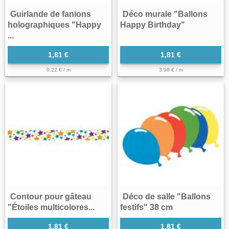
Guirlande de fanions
Déco murale "Ballons
holographiques "Happy
Happy Birthday"
...
1,81 €
1,81 €
0,22 € / m
3,98 € / m
Contour pour gâteau
Déco de salle "Ballons
"Étoiles multicolores...
festifs" 38 cm
1,81 €
1,81 €