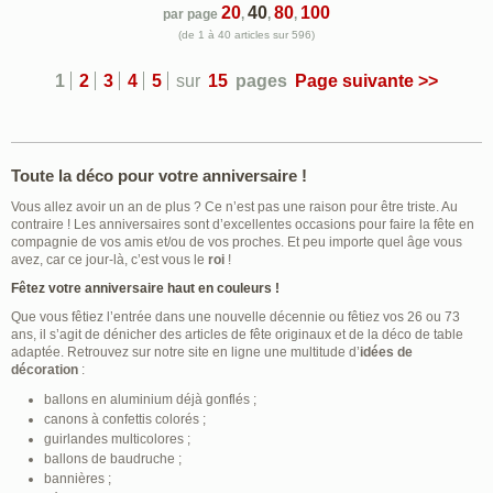
20
40
80
100
par page
,
,
,
(de 1 à 40 articles sur 596)
1
2
3
4
5
sur
15
pages
Page suivante >>
Toute la déco pour votre anniversaire !
Vous allez avoir un an de plus ? Ce n’est pas une raison pour être triste. Au
contraire ! Les anniversaires sont d’excellentes occasions pour faire la fête en
compagnie de vos amis et/ou de vos proches. Et peu importe quel âge vous
avez, car ce jour-là, c’est vous le
roi
!
Fêtez votre anniversaire haut en couleurs !
Que vous fêtiez l’entrée dans une nouvelle décennie ou fêtiez vos 26 ou 73
ans, il s’agit de dénicher des articles de fête originaux et de la déco de table
adaptée. Retrouvez sur notre site en ligne une multitude d’
idées de
décoration
:
ballons en aluminium déjà gonflés ;
canons à confettis colorés ;
guirlandes multicolores ;
ballons de baudruche ;
bannières ;