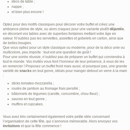
déco de table ;
nappe ;
et bien plus encore !
Optez pour des motifs classiques pour décorer votre buffet et créez une
ambiance pleine de style, ou alors craquez pour une variante plutôt
déjantée
,
en décorant vos tables avec de superbes fontaines mettant votre âge en
valeur. N’oubliez pas les serviettes, assiettes et gobelets en carton, ainsi que
de belles bougies.
Que vous optiez pour un style classique ou moderne, pour de la déco unie ou
multicolore, peu importe : tout est une question de goût !
Pour une soirée réussie, n’oubliez pas de préparer un buffet qui conviendra à
tout le monde. Vos invités vous font l’honneur de leur présence, à vous de les
en remercier ! Proposez un buffet froid mais aussi, et pourquoi pas, une grande
variété de
snacks
en tout genre, idéals pour manger debout un verre à la main
:
sticks tomates-mozzarella ;
roulés de jambon au fromage frais persillé ;
bâtonnets de légumes (carotte, concombre, chou-fleur) ;
sauces en tout genre ;
muffins et cupcakes.
Vous avez très certainement également votre petite idée concernant
l’organisation de cette fête, qui s’annonce mémorable. Alors envoyez vos
invitations
et que la fête commence !