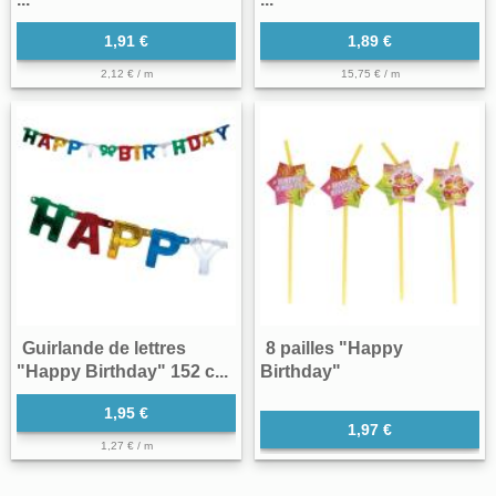
1,91 €
1,89 €
2,12 € / m
15,75 € / m
Guirlande de lettres
8 pailles "Happy
"Happy Birthday" 152 c...
Birthday"
1,95 €
1,97 €
1,27 € / m