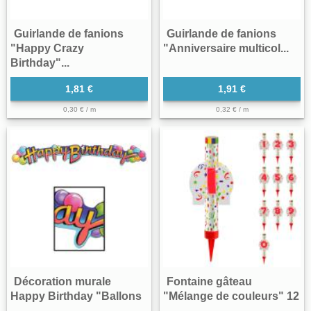
Guirlande de fanions
Guirlande de fanions
"Happy Crazy
"Anniversaire multicol...
Birthday"...
1,81 €
1,91 €
0,30 € / m
0,32 € / m
Décoration murale
Fontaine gâteau
Happy Birthday "Ballons
"Mélange de couleurs" 12
...
...