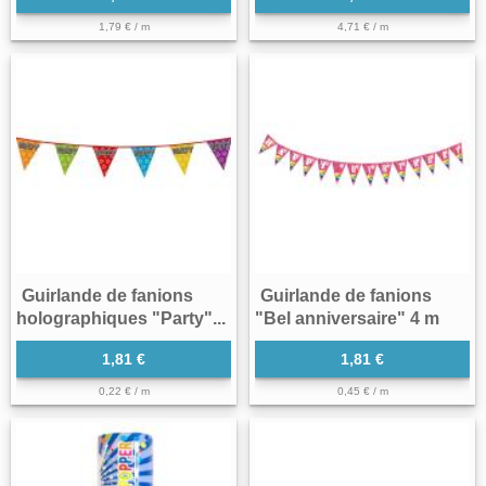
1,79 € / m
4,71 € / m
Guirlande de fanions
Guirlande de fanions
holographiques "Party"...
"Bel anniversaire" 4 m
1,81 €
1,81 €
0,22 € / m
0,45 € / m