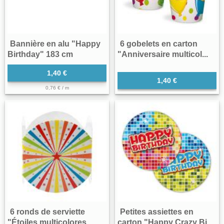
Bannière en alu "Happy
6 gobelets en carton
Birthday" 183 cm
"Anniversaire multicol...
1,40 €
1,40 €
0,76 € / m
6 ronds de serviette
Petites assiettes en
"Étoiles multicolores...
carton "Happy Crazy Bi...