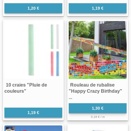
1,20 €
1,19 €
10 craies "Pluie de
Rouleau de rubalise
couleurs"
"Happy Crazy Birthday"
...
1,30 €
1,19 €
0,18 € / m