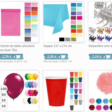
hemin de table unicolore
Nappe 137 x 274 cm
Serpentins unis à
on tissé "Élé...
2,79 €
2,59 €
2,19 €
Prix de base: 0,93 € / m²
Prix de base: 0,69 € / m²