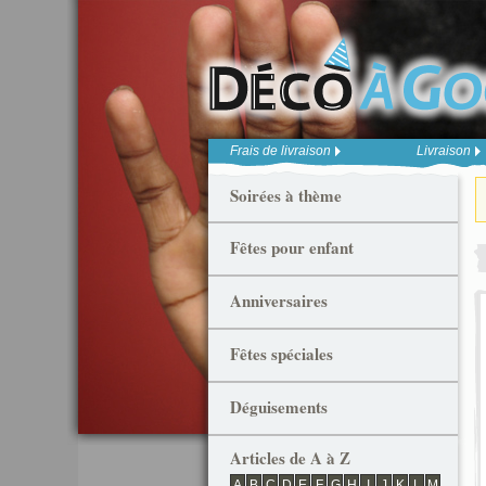
Frais de livraison
Livraison
Soirées à thème
Fêtes pour enfant
Anniversaires
Fêtes spéciales
Déguisements
Articles de A à Z
A
B
C
D
E
F
G
H
I
J
K
L
M