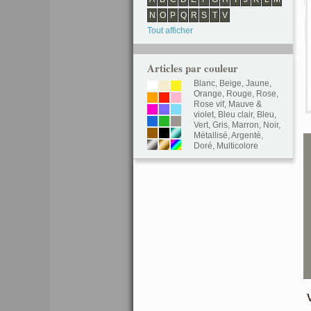
N
O
P
Q
R
S
T
V
Tout afficher
Articles par couleur
Blanc
,
Beige
,
Jaune
,
Orange
,
Rouge
,
Rose
,
Rose vif
,
Mauve &
violet
,
Bleu clair
,
Bleu
,
Vert
,
Gris
,
Marron
,
Noir
,
Métallisé
,
Argenté
,
Doré
,
Multicolore