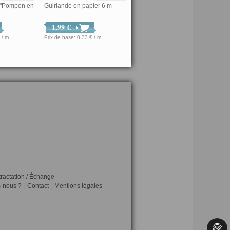
 "Pompon en
Guirlande en papier 6 m
1,99 €
,30 € / m
Prix de base: 0,33 € / m
tractation / Échange
-nous ?
|
Contact
|
Mentions légales