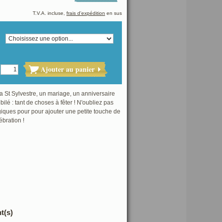
T.V.A. incluse,
frais d'expédition
en sus
Ajouter au panier
a St Sylvestre, un mariage, un anniversaire
ilé : tant de choses à fêter ! N'oubliez pas
iques pour pour ajouter une petite touche de
ébration !
t(s)