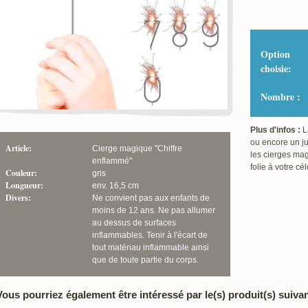
Option
choisie:
Nombre :
Plus d'infos :
L
ou encore un jub
Article:
Cierge magique "Chiffre
les cierges mag
enflammé"
folie à votre cél
Couleur:
gris
Longueur:
env. 16,5 cm
Divers:
Ne convient pas aux enfants de
moins de 12 ans. Ne pas allumer
au dessus de surfaces
inflammables. Tenir à l'écart de
tout matériau inflammable ainsi
que de toute partie du corps.
Vous pourriez également être intéressé par le(s) produit(s) suivan