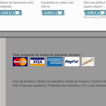
allons de baudruche unis
8 gobelets en carton unis
Déco de plafond
étallisés
266 ml
papier crépon"...
2,61 €
2,19 €
2,49 €
Prix de base: 8
Nous acceptons les modes de paiement suivants :
Frais de livraison
|
Modes de paiement
|
Délais de livraison
|
Droit de ré
FAQ / Foire aux questions
|
Protection des données
|
CGV
|
Qui sommes