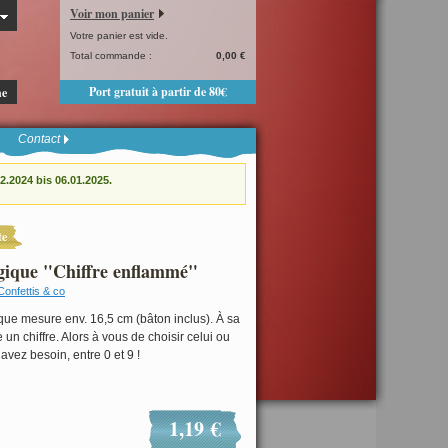
Voir mon panier
Votre panier est vide.
Total commande :
0,00 €
Port gratuit à partir de 80€
he
Contact
.2024 bis 06.01.2025.
te
gique "Chiffre enflammé"
Confettis & co
ue mesure env. 16,5 cm (bâton inclus). À sa
 un chiffre. Alors à vous de choisir celui ou
avez besoin, entre 0 et 9 !
1,19 €