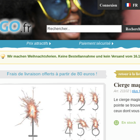
Connexion
FR
Recherc
Prix attractifs
Paiement sécurisé
Wir machen Weihnachtsferien. Keine Bestellannahme und kein Versand vom 16.12
Frais de livraison offerts à partir de 80 euros !
retour à la lis
Cierge ma
Art. 21102 |
plus 
Le cierge magiq
pointe se trouve
ceux dont vous 
En stock