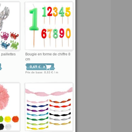
 paillettes
Bougie en forme de chiffre 8
cm
0,69 €
Prix de base: 8,63 € / m