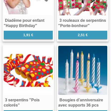
Diadème pour enfant
3 rouleaux de serpentins
"Happy Birthday"
"Porte-bonheur"
1,91 €
2,51 €
3 serpentins "Pois
Bougies d'anniversaire
colorés"
avec supports 36 pcs