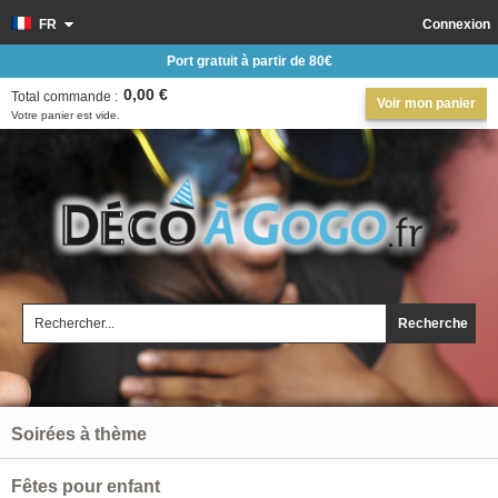
FR
Connexion
Port gratuit à partir de 80€
0,00 €
Total commande :
Voir mon panier
Votre panier est vide.
Recherche
Soirées à thème
Fêtes pour enfant