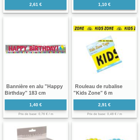
2,61 €
1,10 €
Bannière en alu "Happy
Rouleau de rubalise
Birthday" 183 cm
"Kids Zone" 6 m
1,40 €
2,91 €
Prix de base: 0,76 € / m
Prix de base: 0,48 € / m