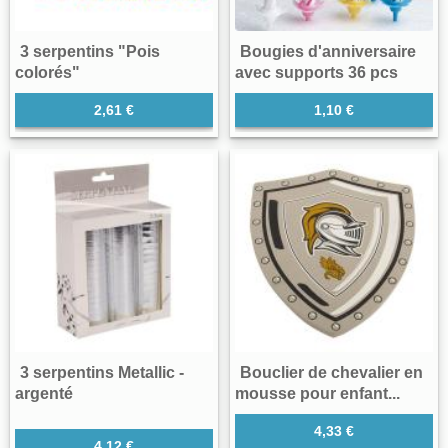
3 serpentins "Pois
Bougies d'anniversaire
colorés"
avec supports 36 pcs
2,61 €
1,10 €
3 serpentins Metallic -
Bouclier de chevalier en
argenté
mousse pour enfant...
4,33 €
4,12 €