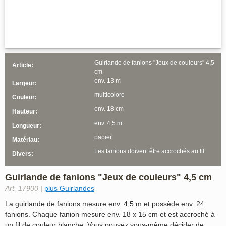
Guirlande de fanions "Jeux de couleurs" 4,5
Article:
cm
env. 13 m
Largeur:
multicolore
Couleur:
env. 18 cm
Hauteur:
env. 4,5 m
Longueur:
papier
Matériau:
Les fanions doivent être accrochés au fil.
Divers:
Guirlande de fanions "Jeux de couleurs" 4,5 cm
Art. 17900 |
plus Guirlandes
La guirlande de fanions mesure env. 4,5 m et possède env. 24
fanions. Chaque fanion mesure env. 18 x 15 cm et est accroché à
un fil de couleur blanche. Vous pouvez vous-même décider de