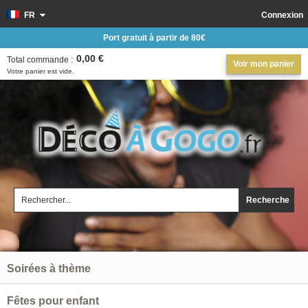
FR
Connexion
Port gratuit à partir de 80€
0,00 €
Total commande :
Voir mon panier
Votre panier est vide.
Recherche
Soirées à thème
Fêtes pour enfant