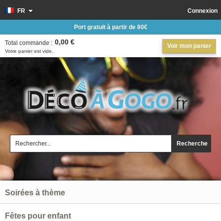
FR
Connexion
Port gratuit à partir de 80€
0,00 €
Total commande :
Voir mon panier
Votre panier est vide.
Recherche
Soirées à thème
Fêtes pour enfant