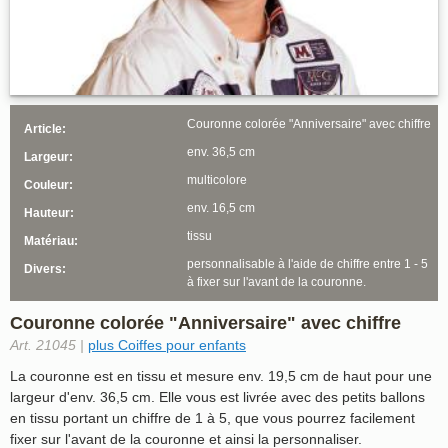
Couronne colorée "Anniversaire" avec chiffre
Article:
env. 36,5 cm
Largeur:
multicolore
Couleur:
env. 16,5 cm
Hauteur:
tissu
Matériau:
personnalisable à l'aide de chiffre entre 1 - 5
Divers:
à fixer sur l'avant de la couronne.
Couronne colorée "Anniversaire" avec chiffre
Art. 21045 |
plus Coiffes pour enfants
La couronne est en tissu et mesure env. 19,5 cm de haut pour une
largeur d'env. 36,5 cm. Elle vous est livrée avec des petits ballons
en tissu portant un chiffre de 1 à 5, que vous pourrez facilement
fixer sur l'avant de la couronne et ainsi la personnaliser.