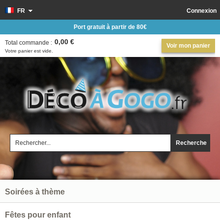
FR
Connexion
Port gratuit à partir de 80€
0,00 €
Total commande :
Voir mon panier
Votre panier est vide.
Recherche
Soirées à thème
Fêtes pour enfant