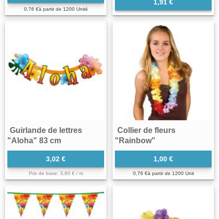
1,91 €
0,76 €
à partir de
1200 Unité
Guirlande de lettres
Collier de fleurs
"Aloha" 83 cm
"Rainbow"
3,02 €
1,00 €
Prix de base: 3,60 € / m
0,76 €
à partir de
1200 Unit