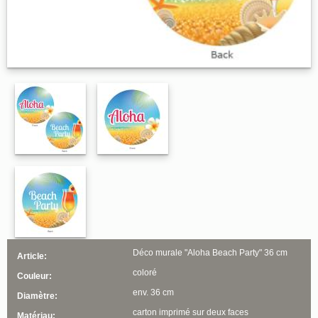
Déco murale "Aloha Beach Party" 36 cm
Article:
coloré
Couleur:
env. 36 cm
Diamètre:
carton imprimé sur deux faces
Matériau: