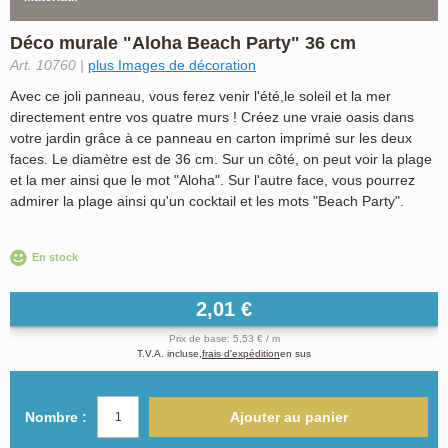
Déco murale "Aloha Beach Party" 36 cm
Art. 10760 |
plus Images de décoration
Avec ce joli panneau, vous ferez venir l'été,le soleil et la mer
directement entre vos quatre murs ! Créez une vraie oasis dans
votre jardin grâce à ce panneau en carton imprimé sur les deux
faces. Le diamètre est de 36 cm. Sur un côté, on peut voir la plage
et la mer ainsi que le mot "Aloha". Sur l'autre face, vous pourrez
admirer la plage ainsi qu'un cocktail et les mots "Beach Party".
En stock
2,01 €
Prix de base: 5,53 € / m
T.V.A. incluse,
frais d'expédition
en sus
Nombre :
Ajouter au panier