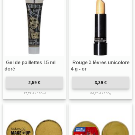
Gel de paillettes 15 ml -
Rouge à lèvres unicolore
doré
4 g - or
2,59 €
3,39 €
17,27 € / 100ml
84,75 € / 100g