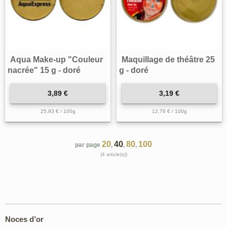
Aqua Make-up "Couleur
Maquillage de théâtre 25
nacrée" 15 g - doré
g - doré
3,89 €
3,19 €
25,93 € / 100g
12,76 € / 100g
20
40
80
100
par page
,
,
,
(4 article(s))
Noces d’or