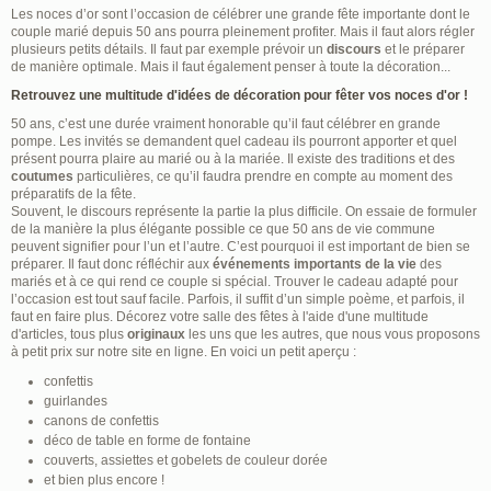
Les noces d’or sont l’occasion de célébrer une grande fête importante dont le
couple marié depuis 50 ans pourra pleinement profiter. Mais il faut alors régler
plusieurs petits détails. Il faut par exemple prévoir un
discours
et le préparer
de manière optimale. Mais il faut également penser à toute la décoration...
Retrouvez une multitude d'idées de décoration pour fêter vos noces d'or !
50 ans, c’est une durée vraiment honorable qu’il faut célébrer en grande
pompe. Les invités se demandent quel cadeau ils pourront apporter et quel
présent pourra plaire au marié ou à la mariée. Il existe des traditions et des
coutumes
particulières, ce qu’il faudra prendre en compte au moment des
préparatifs de la fête.
Souvent, le discours représente la partie la plus difficile. On essaie de formuler
de la manière la plus élégante possible ce que 50 ans de vie commune
peuvent signifier pour l’un et l’autre. C’est pourquoi il est important de bien se
préparer. Il faut donc réfléchir aux
événements importants de la vie
des
mariés et à ce qui rend ce couple si spécial. Trouver le cadeau adapté pour
l’occasion est tout sauf facile. Parfois, il suffit d’un simple poème, et parfois, il
faut en faire plus. Décorez votre salle des fêtes à l'aide d'une multitude
d'articles, tous plus
originaux
les uns que les autres, que nous vous proposons
à petit prix sur notre site en ligne. En voici un petit aperçu :
confettis
guirlandes
canons de confettis
déco de table en forme de fontaine
couverts, assiettes et gobelets de couleur dorée
et bien plus encore !