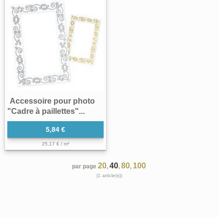
Accessoire pour photo
"Cadre à paillettes"...
5,84 €
25,17 € / m²
20
40
80
100
par page
,
,
,
(1 article(s))