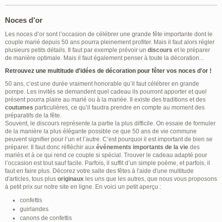
Noces d’or
Les noces d’or sont l’occasion de célébrer une grande fête importante dont le
couple marié depuis 50 ans pourra pleinement profiter. Mais il faut alors régler
plusieurs petits détails. Il faut par exemple prévoir un
discours
et le préparer
de manière optimale. Mais il faut également penser à toute la décoration...
Retrouvez une multitude d'idées de décoration pour fêter vos noces d'or !
50 ans, c’est une durée vraiment honorable qu’il faut célébrer en grande
pompe. Les invités se demandent quel cadeau ils pourront apporter et quel
présent pourra plaire au marié ou à la mariée. Il existe des traditions et des
coutumes
particulières, ce qu’il faudra prendre en compte au moment des
préparatifs de la fête.
Souvent, le discours représente la partie la plus difficile. On essaie de formuler
de la manière la plus élégante possible ce que 50 ans de vie commune
peuvent signifier pour l’un et l’autre. C’est pourquoi il est important de bien se
préparer. Il faut donc réfléchir aux
événements importants de la vie
des
mariés et à ce qui rend ce couple si spécial. Trouver le cadeau adapté pour
l’occasion est tout sauf facile. Parfois, il suffit d’un simple poème, et parfois, il
faut en faire plus. Décorez votre salle des fêtes à l'aide d'une multitude
d'articles, tous plus
originaux
les uns que les autres, que nous vous proposons
à petit prix sur notre site en ligne. En voici un petit aperçu :
confettis
guirlandes
canons de confettis