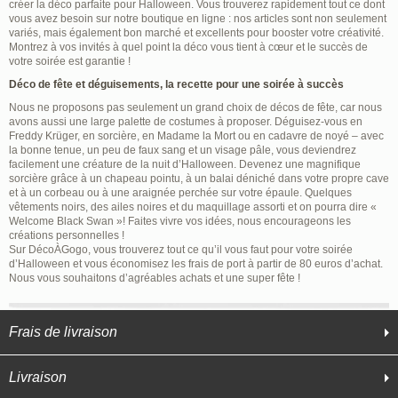
créer la déco parfaite pour Halloween. Vous trouverez rapidement tout ce dont
vous avez besoin sur notre boutique en ligne : nos articles sont non seulement
variés, mais également bon marché et excellents pour booster votre créativité.
Montrez à vos invités à quel point la déco vous tient à cœur et le succès de
votre soirée est garantie !
Déco de fête et déguisements, la recette pour une soirée à succès
Nous ne proposons pas seulement un grand choix de décos de fête, car nous
avons aussi une large palette de costumes à proposer. Déguisez-vous en
Freddy Krüger, en sorcière, en Madame la Mort ou en cadavre de noyé – avec
la bonne tenue, un peu de faux sang et un visage pâle, vous deviendrez
facilement une créature de la nuit d’Halloween. Devenez une magnifique
sorcière grâce à un chapeau pointu, à un balai déniché dans votre propre cave
et à un corbeau ou à une araignée perchée sur votre épaule. Quelques
vêtements noirs, des ailes noires et du maquillage assorti et on pourra dire «
Welcome Black Swan »! Faites vivre vos idées, nous encourageons les
créations personnelles !
Sur DécoÀGogo, vous trouverez tout ce qu’il vous faut pour votre soirée
d’Halloween et vous économisez les frais de port à partir de 80 euros d’achat.
Nous vous souhaitons d’agréables achats et une super fête !
Frais de livraison
Livraison