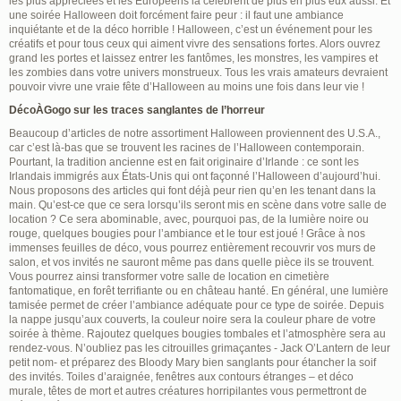
les plus appréciées et les Européens la célèbrent de plus en plus eux aussi. Et
une soirée Halloween doit forcément faire peur : il faut une ambiance
inquiétante et de la déco horrible ! Halloween, c’est un événement pour les
créatifs et pour tous ceux qui aiment vivre des sensations fortes. Alors ouvrez
grand les portes et laissez entrer les fantômes, les monstres, les vampires et
les zombies dans votre univers monstrueux. Tous les vrais amateurs devraient
pouvoir vivre une vraie fête d’Halloween au moins une fois dans leur vie !
DécoÀGogo sur les traces sanglantes de l’horreur
Beaucoup d’articles de notre assortiment Halloween proviennent des U.S.A.,
car c’est là-bas que se trouvent les racines de l’Halloween contemporain.
Pourtant, la tradition ancienne est en fait originaire d’Irlande : ce sont les
Irlandais immigrés aux États-Unis qui ont façonné l’Halloween d’aujourd’hui.
Nous proposons des articles qui font déjà peur rien qu’en les tenant dans la
main. Qu’est-ce que ce sera lorsqu’ils seront mis en scène dans votre salle de
location ? Ce sera abominable, avec, pourquoi pas, de la lumière noire ou
rouge, quelques bougies pour l’ambiance et le tour est joué ! Grâce à nos
immenses feuilles de déco, vous pourrez entièrement recouvrir vos murs de
salon, et vos invités ne sauront même pas dans quelle pièce ils se trouvent.
Vous pourrez ainsi transformer votre salle de location en cimetière
fantomatique, en forêt terrifiante ou en château hanté. En général, une lumière
tamisée permet de créer l’ambiance adéquate pour ce type de soirée. Depuis
la nappe jusqu’aux couverts, la couleur noire sera la couleur phare de votre
soirée à thème. Rajoutez quelques bougies tombales et l’atmosphère sera au
rendez-vous. N’oubliez pas les citrouilles grimaçantes - Jack O’Lantern de leur
petit nom- et préparez des Bloody Mary bien sanglants pour étancher la soif
des invités. Toiles d’araignée, fenêtres aux contours étranges – et déco
murale, têtes de mort et autres créatures horripilantes vous permettront de