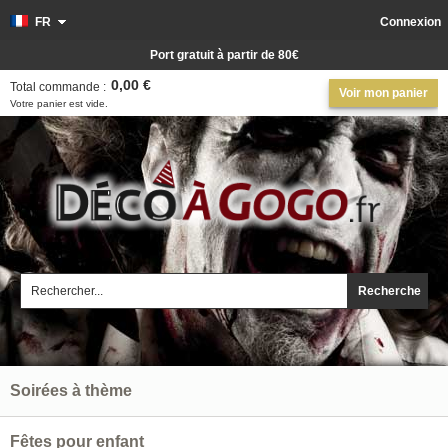
FR
Connexion
Port gratuit à partir de 80€
0,00 €
Total commande :
Voir mon panier
Votre panier est vide.
Recherche
Soirées à thème
Fêtes pour enfant