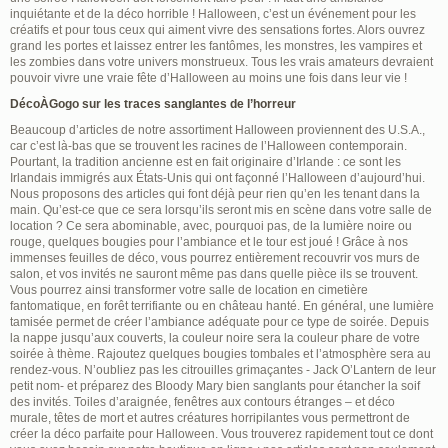
inquiétante et de la déco horrible ! Halloween, c’est un événement pour les
créatifs et pour tous ceux qui aiment vivre des sensations fortes. Alors ouvrez
grand les portes et laissez entrer les fantômes, les monstres, les vampires et
les zombies dans votre univers monstrueux. Tous les vrais amateurs devraient
pouvoir vivre une vraie fête d’Halloween au moins une fois dans leur vie !
DécoÀGogo sur les traces sanglantes de l’horreur
Beaucoup d’articles de notre assortiment Halloween proviennent des U.S.A.,
car c’est là-bas que se trouvent les racines de l’Halloween contemporain.
Pourtant, la tradition ancienne est en fait originaire d’Irlande : ce sont les
Irlandais immigrés aux États-Unis qui ont façonné l’Halloween d’aujourd’hui.
Nous proposons des articles qui font déjà peur rien qu’en les tenant dans la
main. Qu’est-ce que ce sera lorsqu’ils seront mis en scène dans votre salle de
location ? Ce sera abominable, avec, pourquoi pas, de la lumière noire ou
rouge, quelques bougies pour l’ambiance et le tour est joué ! Grâce à nos
immenses feuilles de déco, vous pourrez entièrement recouvrir vos murs de
salon, et vos invités ne sauront même pas dans quelle pièce ils se trouvent.
Vous pourrez ainsi transformer votre salle de location en cimetière
fantomatique, en forêt terrifiante ou en château hanté. En général, une lumière
tamisée permet de créer l’ambiance adéquate pour ce type de soirée. Depuis
la nappe jusqu’aux couverts, la couleur noire sera la couleur phare de votre
soirée à thème. Rajoutez quelques bougies tombales et l’atmosphère sera au
rendez-vous. N’oubliez pas les citrouilles grimaçantes - Jack O’Lantern de leur
petit nom- et préparez des Bloody Mary bien sanglants pour étancher la soif
des invités. Toiles d’araignée, fenêtres aux contours étranges – et déco
murale, têtes de mort et autres créatures horripilantes vous permettront de
créer la déco parfaite pour Halloween. Vous trouverez rapidement tout ce dont