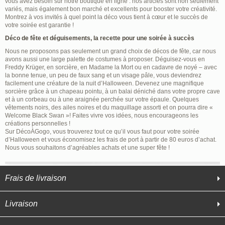
vous avez besoin sur notre boutique en ligne : nos articles sont non seulement
variés, mais également bon marché et excellents pour booster votre créativité.
Montrez à vos invités à quel point la déco vous tient à cœur et le succès de
votre soirée est garantie !
Déco de fête et déguisements, la recette pour une soirée à succès
Nous ne proposons pas seulement un grand choix de décos de fête, car nous
avons aussi une large palette de costumes à proposer. Déguisez-vous en
Freddy Krüger, en sorcière, en Madame la Mort ou en cadavre de noyé – avec
la bonne tenue, un peu de faux sang et un visage pâle, vous deviendrez
facilement une créature de la nuit d’Halloween. Devenez une magnifique
sorcière grâce à un chapeau pointu, à un balai déniché dans votre propre cave
et à un corbeau ou à une araignée perchée sur votre épaule. Quelques
vêtements noirs, des ailes noires et du maquillage assorti et on pourra dire «
Welcome Black Swan »! Faites vivre vos idées, nous encourageons les
créations personnelles !
Sur DécoÀGogo, vous trouverez tout ce qu’il vous faut pour votre soirée
d’Halloween et vous économisez les frais de port à partir de 80 euros d’achat.
Nous vous souhaitons d’agréables achats et une super fête !
Frais de livraison
Livraison