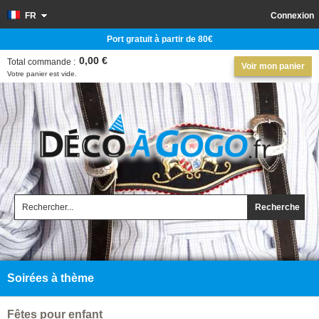
FR
Connexion
Port gratuit à partir de 80€
0,00 €
Total commande :
Voir mon panier
Votre panier est vide.
Recherche
Soirées à thème
Fêtes pour enfant