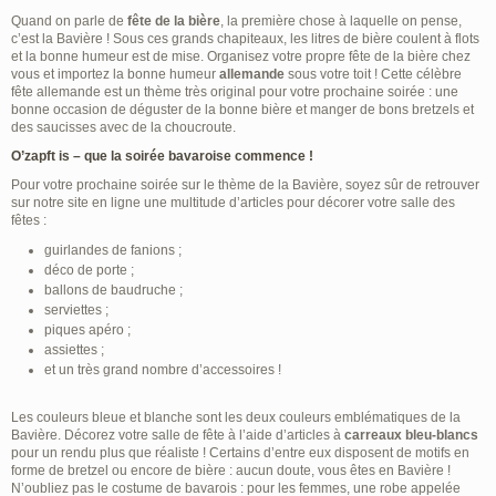
Quand on parle de
fête de la bière
, la première chose à laquelle on pense,
c’est la Bavière ! Sous ces grands chapiteaux, les litres de bière coulent à flots
et la bonne humeur est de mise. Organisez votre propre fête de la bière chez
vous et importez la bonne humeur
allemande
sous votre toit ! Cette célèbre
fête allemande est un thème très original pour votre prochaine soirée : une
bonne occasion de déguster de la bonne bière et manger de bons bretzels et
des saucisses avec de la choucroute.
O’zapft is – que la soirée bavaroise commence !
Pour votre prochaine soirée sur le thème de la Bavière, soyez sûr de retrouver
sur notre site en ligne une multitude d’articles pour décorer votre salle des
fêtes :
guirlandes de fanions ;
déco de porte ;
ballons de baudruche ;
serviettes ;
piques apéro ;
assiettes ;
et un très grand nombre d’accessoires !
Les couleurs bleue et blanche sont les deux couleurs emblématiques de la
Bavière. Décorez votre salle de fête à l’aide d’articles à
carreaux bleu-blancs
pour un rendu plus que réaliste ! Certains d’entre eux disposent de motifs en
forme de bretzel ou encore de bière : aucun doute, vous êtes en Bavière !
N’oubliez pas le costume de bavarois : pour les femmes, une robe appelée