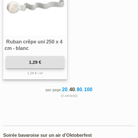
Ruban crêpe uni 250 x 4
cm - blanc
1,29 €
1,29 € / m²
20
40
80
100
par page
,
,
,
(3 article(s))
Soirée bavaroise sur un air d’Oktoberfest