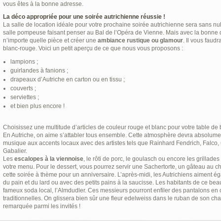
vous êtes à la bonne adresse.
La déco appropriée pour une soirée autrichienne réussie !
La salle de location idéale pour votre prochaine soirée autrichienne sera sans n
salle pompeuse faisant penser au Bal de l’Opéra de Vienne. Mais avec la bonne d
n’importe quelle pièce et créer une
ambiance rustique ou glamour
. Il vous faud
blanc-rouge. Voici un petit aperçu de ce que nous vous proposons :
lampions ;
guirlandes à fanions ;
drapeaux d’Autriche en carton ou en tissu ;
couverts ;
serviettes ;
et bien plus encore !
Choisissez une multitude d’articles de couleur rouge et blanc pour votre table de b
En Autriche, on aime s’attabler tous ensemble. Cette atmosphère devra absolument
musique aux accents locaux avec des artistes tels que Rainhard Fendrich, Falco,
Gabalier.
Les
escalopes à la viennoise
, le rôti de porc, le goulasch ou encore les grillade
votre menu. Pour le dessert, vous pourrez servir une Sachertorte, un gâteau au ch
cette soirée à thème pour un anniversaire. L’après-midi, les Autrichiens aiment é
du pain et du lard ou avec des petits pains à la saucisse. Les habitants de ce bea
fameux soda local, l’Almdudler. Ces messieurs pourront enfiler des pantalons en 
traditionnelles. On glissera bien sûr une fleur edelweiss dans le ruban de son ch
remarquée parmi les invités !