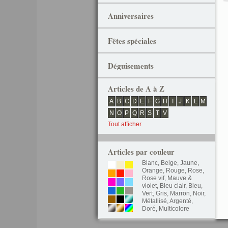
Anniversaires
Fêtes spéciales
Déguisements
Articles de A à Z
A
B
C
D
E
F
G
H
I
J
K
L
M
N
O
P
Q
R
S
T
V
Tout afficher
Articles par couleur
Blanc
,
Beige
,
Jaune
,
Orange
,
Rouge
,
Rose
,
Rose vif
,
Mauve &
violet
,
Bleu clair
,
Bleu
,
Vert
,
Gris
,
Marron
,
Noir
,
Métallisé
,
Argenté
,
Doré
,
Multicolore