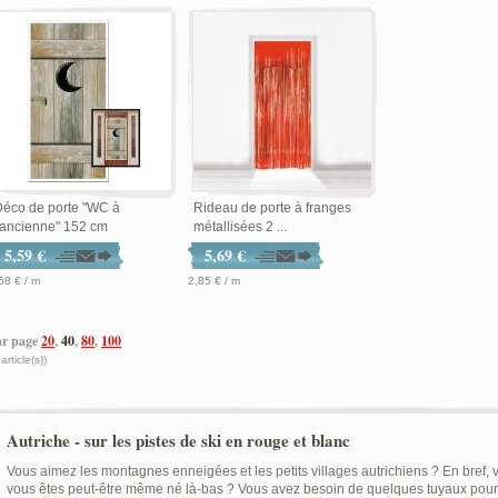
éco de porte "WC à
Rideau de porte à franges
'ancienne" 152 cm
métallisées 2 ...
5,59 €
5,69 €
68 € / m
2,85 € / m
ar page
20
,
40
,
80
,
100
 article(s))
Autriche - sur les pistes de ski en rouge et blanc
Vous aimez les montagnes enneigées et les petits villages autrichiens ? En bref,
vous êtes peut-être même né là-bas ? Vous avez besoin de quelques tuyaux pour 