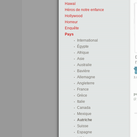
Hawaï
Héros de notre enfance
Hollywood
Horreur
Enquête
Pays
International
Égypte
Afrique
D
Asie
l
Australie
Bavière
Allemagne
3,
Angleterre
France
p
Grèce
(2
Italie
Canada
Mexique
Autriche
Suisse
Espagne