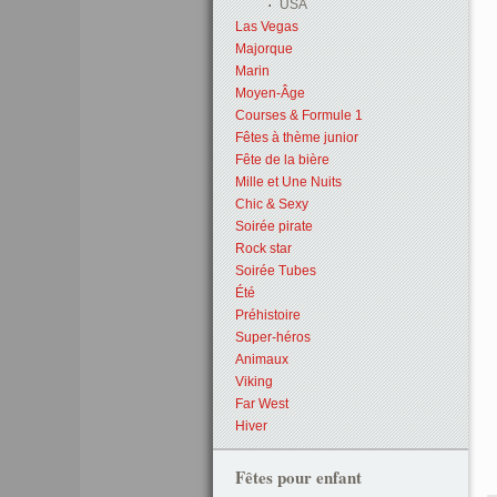
USA
Las Vegas
Majorque
Marin
Moyen-Âge
Courses & Formule 1
Fêtes à thème junior
Fête de la bière
Mille et Une Nuits
Chic & Sexy
Soirée pirate
Rock star
Soirée Tubes
Été
Préhistoire
Super-héros
Animaux
Viking
Far West
Hiver
Fêtes pour enfant