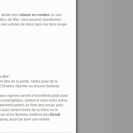
ul doute une
cabane en rondins
ou une
éco de fête, vous pourrez transformer
ra des articles de déco dans les tons rouge-
uffet !
 être de la partie. Optez pour de la
 Christina Stürmer ou encore Andreas
s aux oignons seront d’excellents plats pour
ocolat typique, surtout si vous aviez prévu
galement parfois se faire des encas avec
u pays aiment boire de la bière ou le
cuir et les femmes mettront des
Dirndl
apeau avant de faire une entrée