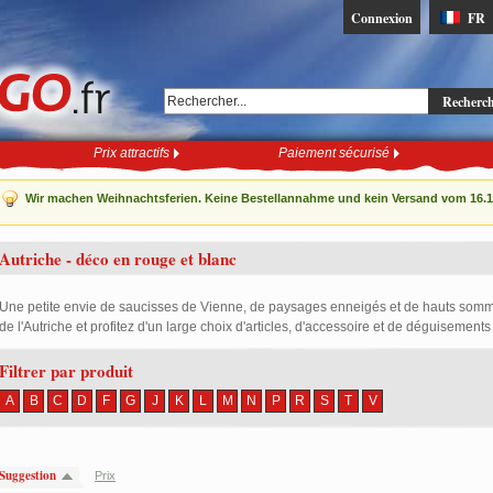
Connexion
FR
Recherc
Prix attractifs
Paiement sécurisé
Wir machen Weihnachtsferien. Keine Bestellannahme und kein Versand vom 16.12
Autriche - déco en rouge et blanc
Une petite envie de saucisses de Vienne, de paysages enneigés et de hauts somm
de l'Autriche et profitez d'un large choix d'articles, d'accessoire et de déguisemen
Filtrer par produit
A
B
C
D
F
G
J
K
L
M
N
P
R
S
T
V
Suggestion
Prix