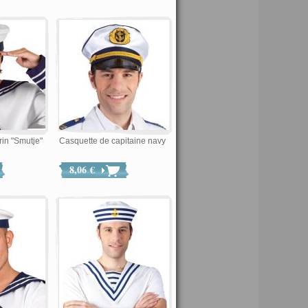
in "Smutje"
Casquette de capitaine navy
8,06 €