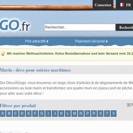
Connexion
FR
Recherc
Prix attractifs
Paiement sécurisé
Wir machen Weihnachtsferien. Keine Bestellannahme und kein Versand vom 16.12
Marin - déco pour soirées maritimes
Sur DécoÀGogo, vous trouverez un large choix d'articles & de déguisements de fêt
accessoires au look marin et transformez vos quatre murs en joyeux port de pêche.
pour aller avec votre déco !
Filtrer par produit
A
B
C
D
E
F
G
I
J
K
L
M
N
P
R
S
T
V