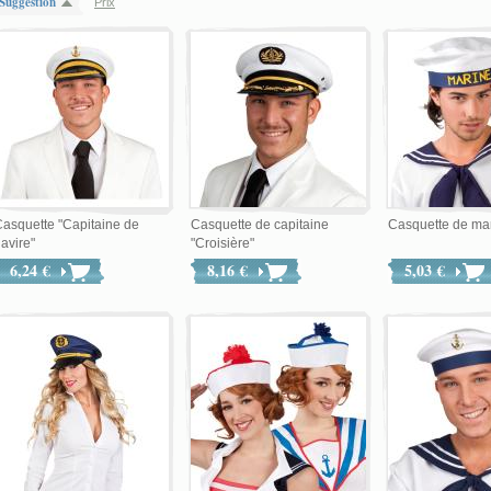
Suggestion
Prix
asquette "Capitaine de
Casquette de capitaine
Casquette de mar
avire"
"Croisière"
6,24 €
8,16 €
5,03 €