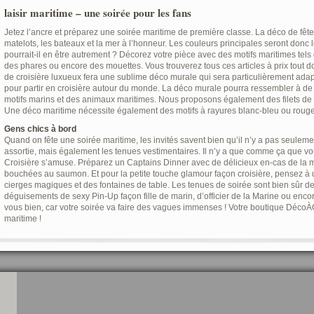
laisir maritime – une soirée pour les fans
Jetez l’ancre et préparez une soirée maritime de première classe. La déco de fête 
matelots, les bateaux et la mer à l’honneur. Les couleurs principales seront donc 
pourrait-il en être autrement ? Décorez votre pièce avec des motifs maritimes tels
des phares ou encore des mouettes. Vous trouverez tous ces articles à prix tout d
de croisière luxueux fera une sublime déco murale qui sera particulièrement ada
pour partir en croisière autour du monde. La déco murale pourra ressembler à de
motifs marins et des animaux maritimes. Nous proposons également des filets de pê
Une déco maritime nécessite également des motifs à rayures blanc-bleu ou rouge
Gens chics à bord
Quand on fête une soirée maritime, les invités savent bien qu’il n’y a pas seulemen
assortie, mais également les tenues vestimentaires. Il n’y a que comme ça que v
Croisière s’amuse. Préparez un Captains Dinner avec de délicieux en-cas de la 
bouchées au saumon. Et pour la petite touche glamour façon croisière, pensez 
cierges magiques et des fontaines de table. Les tenues de soirée sont bien sûr de 
déguisements de sexy Pin-Up façon fille de marin, d’officier de la Marine ou encor
vous bien, car votre soirée va faire des vagues immenses ! Votre boutique Déc
maritime !