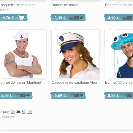
asquette de capitaine
Bonnet de marin
Bonnet de marin 
Marin"
8,76 €
2,39 €
4,99 €
onnet de marin "Maritime"
Casquette de capitaine Ahoi
Bonnet "Drôle d
5,99 €
6,69 €
8,99 €
ar page
20
,
40
,
80
,
100
1 article(s))