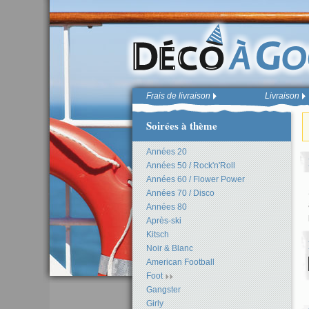
Frais de livraison
Livraison
Soirées à thème
Années 20
Années 50 / Rock'n'Roll
Années 60 / Flower Power
Années 70 / Disco
Années 80
Après-ski
Kitsch
Noir & Blanc
American Football
Foot
Gangster
Girly