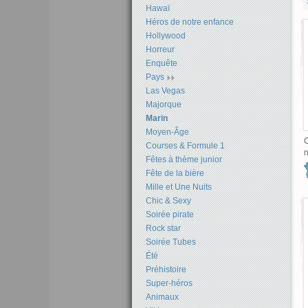
Hawaï
Héros de notre enfance
Hollywood
Horreur
Enquête
Pays
Las Vegas
Majorque
Marin
Moyen-Âge
C
Courses & Formule 1
n
Fêtes à thème junior
Fête de la bière
Mille et Une Nuits
Chic & Sexy
Soirée pirate
Rock star
Soirée Tubes
Été
Préhistoire
Super-héros
Animaux