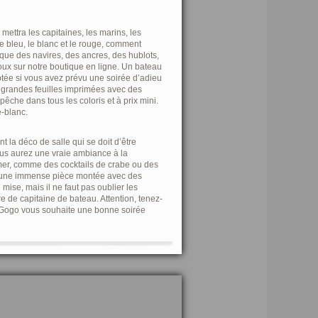
mettra les capitaines, les marins, les
le bleu, le blanc et le rouge, comment
 que des navires, des ancres, des hublots,
oux sur notre boutique en ligne. Un bateau
ptée si vous avez prévu une soirée d’adieu
 grandes feuilles imprimées avec des
che dans tous les coloris et à prix mini.
-blanc.
t la déco de salle qui se doit d’être
ous aurez une vraie ambiance à la
mer, comme des cocktails de crabe ou des
à une immense pièce montée avec des
mise, mais il ne faut pas oublier les
e de capitaine de bateau. Attention, tenez-
oÀGogo vous souhaite une bonne soirée