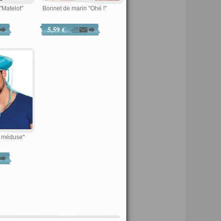
"Matelot"
Bonnet de marin "Ohé !"
5,59 €
e méduse"