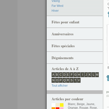
Viking
C
Far West
"
Hiver
Fêtes pour enfant
Anniversaires
Fêtes spéciales
Déguisements
Articles de A à Z
B
A
B
C
D
E
F
G
H
I
J
K
L
M
N
O
P
Q
R
S
T
V
Tout afficher
p
(1
Articles par couleur
Blanc
,
Beige
,
Jaune
,
Orange
,
Rouge
,
Rose
,