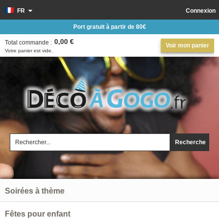
FR
Connexion
Port gratuit à partir de 80€
0,00 €
Total commande :
Voir mon panier
Votre panier est vide.
Recherche
Soirées à thème
Fêtes pour enfant