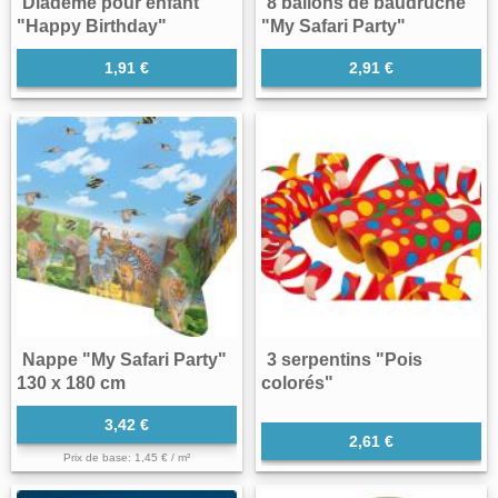
Diadème pour enfant
8 ballons de baudruche
"Happy Birthday"
"My Safari Party"
1,91 €
2,91 €
Nappe "My Safari Party"
3 serpentins "Pois
130 x 180 cm
colorés"
3,42 €
2,61 €
Prix de base: 1,45 € / m²