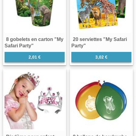
8 gobelets en carton "My
20 serviettes "My Safari
Safari Party"
Party"
2,01 €
3,02 €