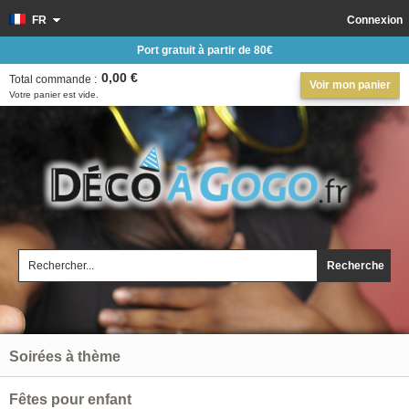
FR
Connexion
Port gratuit à partir de 80€
0,00 €
Total commande :
Voir mon panier
Votre panier est vide.
Recherche
Soirées à thème
Fêtes pour enfant