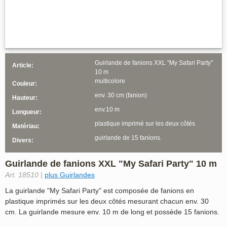
Guirlande de fanions XXL "My Safari Party"
Article:
10 m
multicolore
Couleur:
env. 30 cm (fanion)
Hauteur:
env.10 m
Longueur:
plastique imprimé sur les deux côtés
Matériau:
guirlande de 15 fanions.
Divers:
Guirlande de fanions XXL "My Safari Party" 10 m
Art. 18510 |
plus Guirlandes
La guirlande "My Safari Party" est composée de fanions en
plastique imprimés sur les deux côtés mesurant chacun env. 30
cm. La guirlande mesure env. 10 m de long et possède 15 fanions.