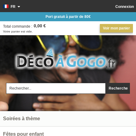
FR
Connexion
Port gratuit à partir de 80€
0,00 €
Total commande :
Voir mon panier
Votre panier est vide.
Recherche
Soirées à thème
Fêtes pour enfant