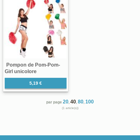
Pompon de Pom-Pom-
Girl unicolore
5,19 €
20
40
80
100
par page
,
,
,
(1 article(s))