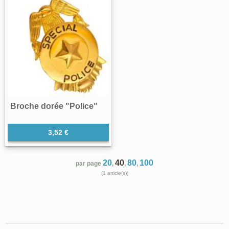
Broche dorée "Police"
3,52 €
20
40
80
100
par page
,
,
,
(1 article(s))