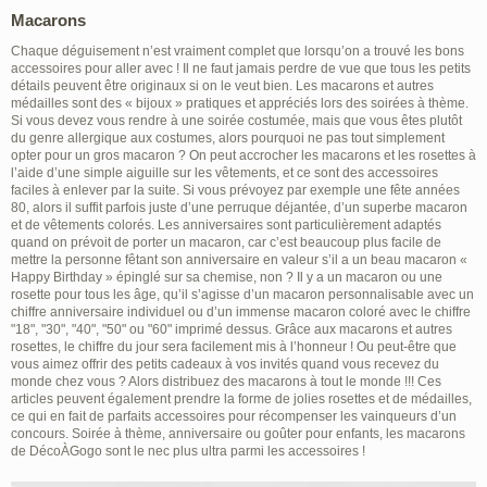
Macarons
Chaque déguisement n’est vraiment complet que lorsqu’on a trouvé les bons
accessoires pour aller avec ! Il ne faut jamais perdre de vue que tous les petits
détails peuvent être originaux si on le veut bien. Les macarons et autres
médailles sont des « bijoux » pratiques et appréciés lors des soirées à thème.
Si vous devez vous rendre à une soirée costumée, mais que vous êtes plutôt
du genre allergique aux costumes, alors pourquoi ne pas tout simplement
opter pour un gros macaron ? On peut accrocher les macarons et les rosettes à
l’aide d’une simple aiguille sur les vêtements, et ce sont des accessoires
faciles à enlever par la suite. Si vous prévoyez par exemple une fête années
80, alors il suffit parfois juste d’une perruque déjantée, d’un superbe macaron
et de vêtements colorés. Les anniversaires sont particulièrement adaptés
quand on prévoit de porter un macaron, car c’est beaucoup plus facile de
mettre la personne fêtant son anniversaire en valeur s’il a un beau macaron «
Happy Birthday » épinglé sur sa chemise, non ? Il y a un macaron ou une
rosette pour tous les âge, qu’il s’agisse d’un macaron personnalisable avec un
chiffre anniversaire individuel ou d’un immense macaron coloré avec le chiffre
"18", "30", "40", "50" ou "60" imprimé dessus. Grâce aux macarons et autres
rosettes, le chiffre du jour sera facilement mis à l’honneur ! Ou peut-être que
vous aimez offrir des petits cadeaux à vos invités quand vous recevez du
monde chez vous ? Alors distribuez des macarons à tout le monde !!! Ces
articles peuvent également prendre la forme de jolies rosettes et de médailles,
ce qui en fait de parfaits accessoires pour récompenser les vainqueurs d’un
concours. Soirée à thème, anniversaire ou goûter pour enfants, les macarons
de DécoÀGogo sont le nec plus ultra parmi les accessoires !