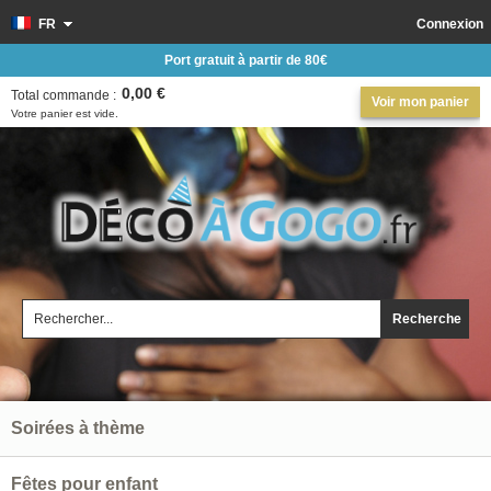
FR
Connexion
Port gratuit à partir de 80€
0,00 €
Total commande :
Voir mon panier
Votre panier est vide.
Recherche
Soirées à thème
Fêtes pour enfant