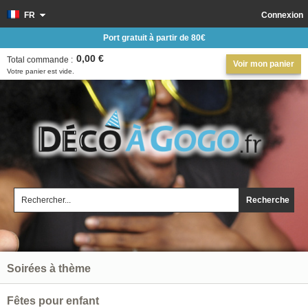
FR
Connexion
Port gratuit à partir de 80€
0,00 €
Total commande :
Voir mon panier
Votre panier est vide.
Recherche
Soirées à thème
Fêtes pour enfant