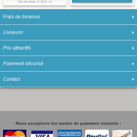
Prix de base: 6,18 € / m
Frais de livraison
Livraison
Prix attractifs
Paiement sécurisé
Contact
Nous acceptons les modes de paiement suivants :