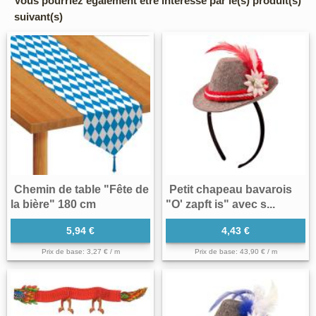
Vous pourriez également être intéressé par le(s) produit(s)
suivant(s)
Chemin de table "Fête de
Petit chapeau bavarois
la bière" 180 cm
"O' zapft is" avec s...
5,94 €
4,43 €
Prix de base: 3,27 € / m
Prix de base: 43,90 € / m