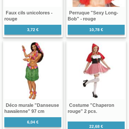
Faux cils unicolores -
Perruque "Sexy Long-
rouge
Bob" - rouge
3,72 €
10,78 €
Déco murale "Danseuse
Costume "Chaperon
hawaïenne" 97 cm
rouge" 2 pcs.
6,04 €
22,68 €