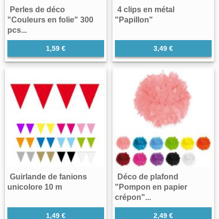
Perles de déco
4 clips en métal
"Couleurs en folie" 300
"Papillon"
pcs...
1,59 €
3,49 €
Guirlande de fanions
Déco de plafond
unicolore 10 m
"Pompon en papier
crépon"...
1,49 €
2,49 €