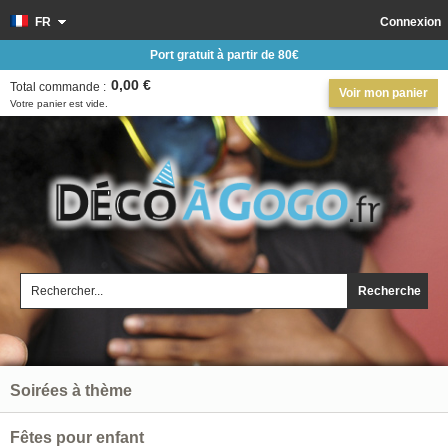
FR
Connexion
Port gratuit à partir de 80€
0,00 €
Total commande :
Voir mon panier
Votre panier est vide.
Recherche
Soirées à thème
Fêtes pour enfant