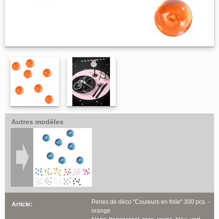
Autres modèles
Perles de déco "Couleurs en folie" 300 pcs. -
Article:
orange