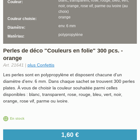
blanc, transparent, rose, rouge, bleu, vert,
Couleur:
noir, orange, rose vif, parme ou ivoire (au
choix)
orange
Couleur choisie:
env. 6 mm
Diamètre:
polypropylène
Matériau:
Perles de déco "Couleurs en folie" 300 pcs. -
orange
Art. 21641 |
plus Confettis
Les perles sont en polypropylène et disposent chacune d'un
diamètre d'env. 6 mm. Dans chaque sachet se trouvent 300 perles
plates. À vous de choisir la couleur souhaitée parmi celles
disponibles : blanc, transparent, rose, rouge, bleu, vert, noir,
orange, rose vif, parme ou ivoire.
En stock
1,60 €