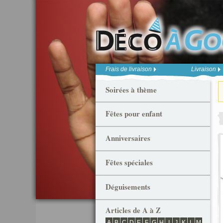
Frais de livraison
Livraison
Soirées à thème
Fêtes pour enfant
Anniversaires
Fêtes spéciales
Déguisements
Articles de A à Z
A
B
C
D
E
F
G
H
I
J
K
L
M