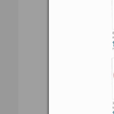
B
m
1
u