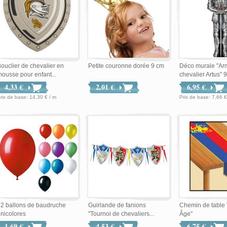
ouclier de chevalier en
Petite couronne dorée 9 cm
Déco murale "Ar
ousse pour enfant...
chevalier Artus" 9
4,33 €
2,01 €
6,95 €
Prix de base: 14,30 € / m
Prix de base: 7
2 ballons de baudruche
Guirlande de fanions
Chemin de table
nicolores
"Tournoi de chevaliers...
Âge"
1,69 €
4,53 €
6,75 €