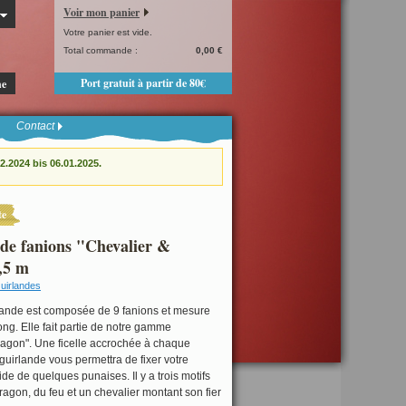
Voir mon panier
Votre panier est vide.
Total commande :
0,00 €
Port gratuit à partir de 80€
he
Contact
.2024 bis 06.01.2025.
te
de fanions "Chevalier &
,5 m
uirlandes
rlande est composée de 9 fanions et mesure
ong. Elle fait partie de notre gamme
ragon". Une ficelle accrochée à chaque
 guirlande vous permettra de fixer votre
ide de quelques punaises. Il y a trois motifs
dragon, du feu et un chevalier montant son fier