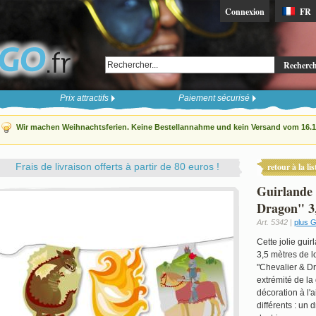
Connexion
FR
Recherc
Prix attractifs
Paiement sécurisé
Wir machen Weihnachtsferien. Keine Bestellannahme und kein Versand vom 16.12
Frais de livraison offerts à partir de 80 euros !
retour à la lis
Guirlande 
Dragon" 3
Art. 5342 |
plus G
Cette jolie gui
3,5 mètres de l
"Chevalier & D
extrémité de la
décoration à l'a
différents : un 