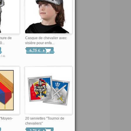
mure de
Casque de chevalier avec
0...
visière pour enfa...
6,75 €
,66 € / m
 "Moyen-
20 serviettes "Tournoi de
chevaliers"
2,71 €