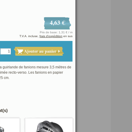
4,63 €
Prix de base: 1,31 € / m
T.V.A. incluse,
frais d'expédition
en sus
Ajouter au panier
a guirlande de fanions mesure 3,5 mètres de
rimée recto-verso. Les fanions en papier
25 cm.
t(s)