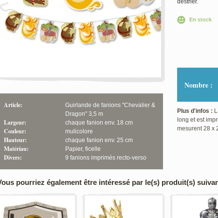
destrier.
En stock
Nombre :
Article:
Guirlande de fanions "Chevalier &
Plus d'infos :
L
Dragon" 3,5 m
long et est imp
Largeur:
chaque fanion env. 18 cm
mesurent 28 x 
Couleur:
mulicolore
Hauteur:
chaque fanion env. 25 cm
Matériau:
Papier, ficelle
Divers:
9 fanions imprimés recto-verso
Vous pourriez également être intéressé par le(s) produit(s) suivan