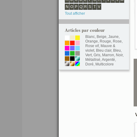
N
O
P
Q
R
S
T
V
Tout afficher
Articles par couleur
Blanc
,
Beige
,
Jaune
,
Orange
,
Rouge
,
Rose
,
Rose vif
,
Mauve &
violet
,
Bleu clair
,
Bleu
,
Vert
,
Gris
,
Marron
,
Noir
,
Métallisé
,
Argenté
,
Doré
,
Multicolore