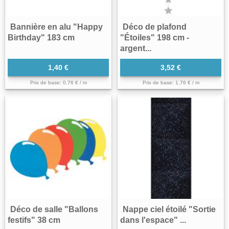
Bannière en alu "Happy
Déco de plafond
Birthday" 183 cm
"Étoiles" 198 cm -
argent...
1,40 €
3,52 €
Prix de base: 0,76 € / m
Prix de base: 1,76 € / m
Déco de salle "Ballons
Nappe ciel étoilé "Sortie
festifs" 38 cm
dans l'espace" ...