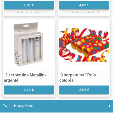
1,81 €
4,02 €
Prix de base: 4,71 € / m
Prix de base: 1,06 € / m²
3 serpentins Metallic -
3 serpentins "Pois
argenté
colorés"
4,12 €
2,61 €
Frais de livraison