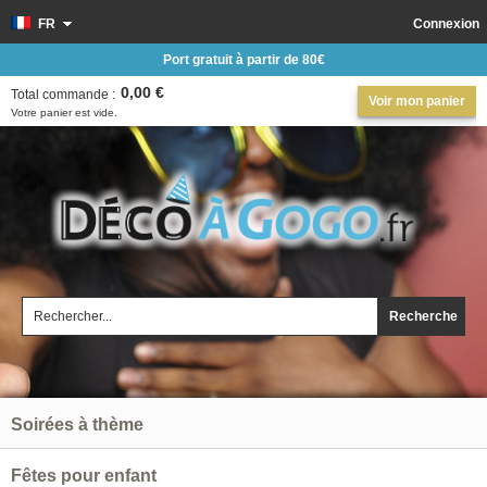
FR
Connexion
Port gratuit à partir de 80€
0,00 €
Total commande :
Voir mon panier
Votre panier est vide.
Recherche
Soirées à thème
Fêtes pour enfant