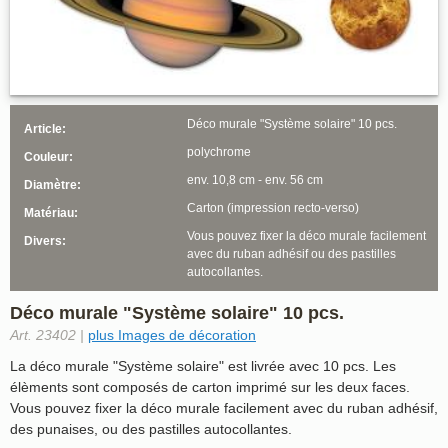
Déco murale "Système solaire" 10 pcs.
Article:
polychrome
Couleur:
env. 10,8 cm - env. 56 cm
Diamètre:
Carton (impression recto-verso)
Matériau:
Vous pouvez fixer la déco murale facilement
Divers:
avec du ruban adhésif ou des pastilles
autocollantes.
Déco murale "Système solaire" 10 pcs.
Art. 23402 |
plus Images de décoration
La déco murale "Système solaire" est livrée avec 10 pcs. Les
élèments sont composés de carton imprimé sur les deux faces.
Vous pouvez fixer la déco murale facilement avec du ruban adhésif,
des punaises, ou des pastilles autocollantes.