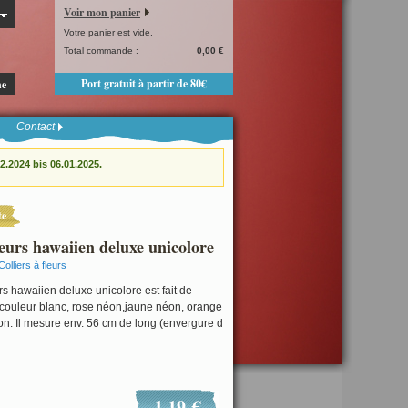
Voir mon panier
Votre panier est vide.
Total commande :
0,00 €
Port gratuit à partir de 80€
he
Contact
.2024 bis 06.01.2025.
te
leurs hawaiien deluxe unicolore
Colliers à fleurs
urs hawaiien deluxe unicolore est fait de
st couleur blanc, rose néon,jaune néon, orange
on. Il mesure env. 56 cm de long (envergure d
1,19 €