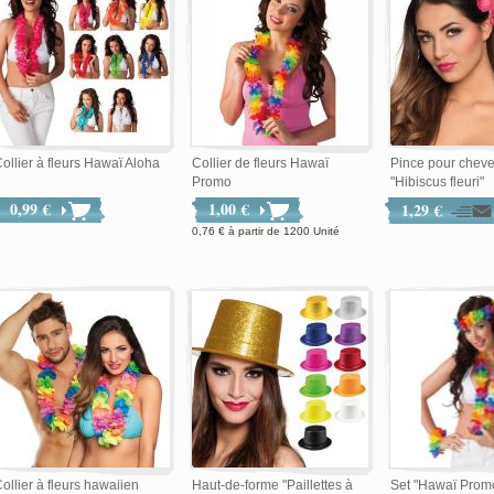
ollier à fleurs Hawaï Aloha
Collier de fleurs Hawaï
Pince pour chev
Promo
"Hibiscus fleuri"
0,99 €
1,00 €
1,29 €
0,76 €
à partir de
1200 Unité
ollier à fleurs hawaiien
Haut-de-forme "Paillettes à
Set "Hawaï Promo