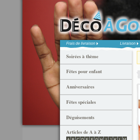
Frais de livraison
Livraison
Soirées à thème
Fêtes pour enfant
Anniversaires
Fêtes spéciales
Déguisements
Articles de A à Z
A
B
C
D
E
F
G
H
I
J
K
L
M