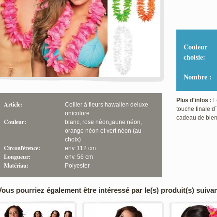
Couleur
choisie:
Nombre :
Plus d'infos :
Le
Article:
Collier à fleurs hawaiien deluxe
touche finale d
unicolore
cadeau de bien
Couleur:
blanc, rose néon,jaune néon,
orange néon et vert néon (au
choix)
Circonférence:
env. 112 cm
Longueur:
env. 56 cm
Matériau:
Polyester
Vous pourriez également être intéressé par le(s) produit(s) suivan