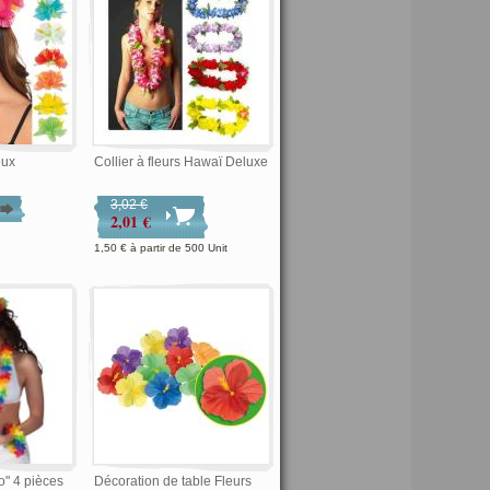
eux
Collier à fleurs Hawaï Deluxe
3,02 €
2,01 €
1,50 €
à partir de
500 Unit
" 4 pièces
Décoration de table Fleurs