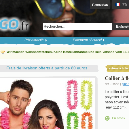
Connexion
FR
Recherc
Prix attractifs
Paiement sécurisé
Wir machen Weihnachtsferien. Keine Bestellannahme und kein Versand vom 16.12
Frais de livraison offerts à partir de 80 euros !
retour à la lis
Collier à f
Art. 24588 |
plus 
Le collier à fle
polyester. Il e
néon et vert né
´env. 112 cm).
En stock