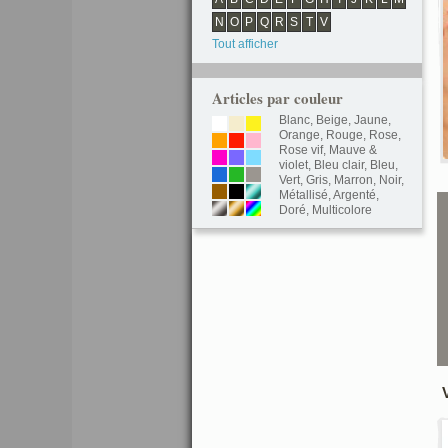
N
O
P
Q
R
S
T
V
Tout afficher
Articles par couleur
Blanc
,
Beige
,
Jaune
,
Orange
,
Rouge
,
Rose
,
Rose vif
,
Mauve &
violet
,
Bleu clair
,
Bleu
,
Vert
,
Gris
,
Marron
,
Noir
,
Métallisé
,
Argenté
,
Doré
,
Multicolore