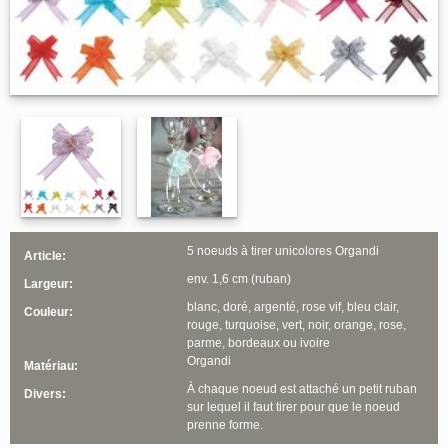
5 noeuds à tirer unicolores Organdi
Article:
env. 1,6 cm (ruban)
Largeur:
blanc, doré, argenté, rose vif, bleu clair,
Couleur:
rouge, turquoise, vert, noir, orange, rose,
parme, bordeaux ou ivoire
Organdi
Matériau:
À chaque noeud est attaché un petit ruban
Divers:
sur lequel il faut tirer pour que le noeud
prenne forme.