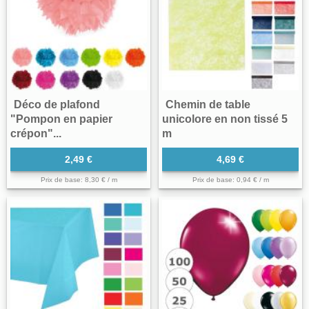
Déco de plafond
Chemin de table
"Pompon en papier
unicolore en non tissé 5
crépon"...
m
2,49 €
4,69 €
Prix de base: 8,30 € / m
Prix de base: 0,94 € / m