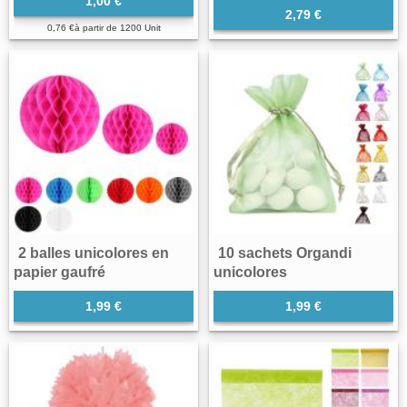
1,00 €
2,79 €
0,76 €
à partir de
1200 Unit
2 balles unicolores en
10 sachets Organdi
papier gaufré
unicolores
1,99 €
1,99 €