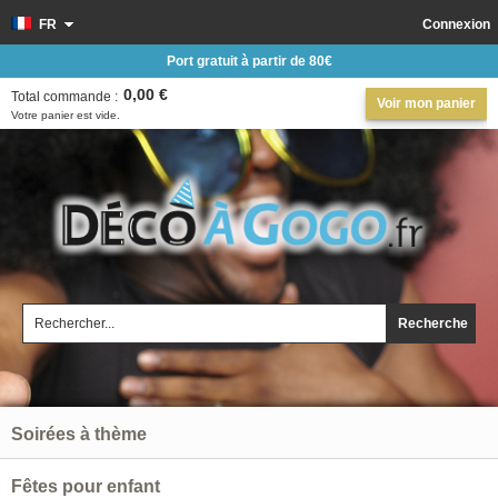
FR
Connexion
Port gratuit à partir de 80€
0,00 €
Total commande :
Voir mon panier
Votre panier est vide.
Recherche
Soirées à thème
Fêtes pour enfant